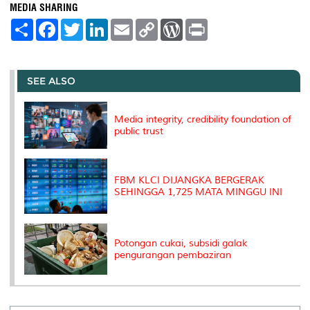
MEDIA SHARING
S
F
T
L
E
C
W
P
h
a
w
i
m
o
o
r
a
c
i
n
a
p
r
i
r
e
t
k
i
y
d
n
e
b
t
e
l
L
P
t
o
e
d
i
r
SEE ALSO
o
r
I
n
e
k
n
k
s
s
Media integrity, credibility foundation of
public trust
FBM KLCI DIJANGKA BERGERAK
SEHINGGA 1,725 MATA MINGGU INI
Potongan cukai, subsidi galak
pengurangan pembaziran