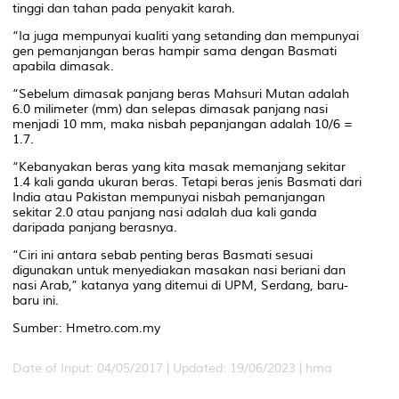
tinggi dan tahan pada penyakit karah.
“Ia juga mempunyai kualiti yang setanding dan mempunyai
gen pemanjangan beras hampir sama dengan Basmati
apabila dimasak.
“Sebelum dimasak panjang beras Mahsuri Mutan adalah
6.0 milimeter (mm) dan selepas dimasak panjang nasi
menjadi 10 mm, maka nisbah pepanjangan adalah 10/6 =
1.7.
“Kebanyakan beras yang kita masak memanjang sekitar
1.4 kali ganda ukuran beras. Tetapi beras jenis Basmati dari
India atau Pakistan mempunyai nisbah pemanjangan
sekitar 2.0 atau panjang nasi adalah dua kali ganda
daripada panjang berasnya.
“Ciri ini antara sebab penting beras Basmati sesuai
digunakan untuk menyediakan masakan nasi beriani dan
nasi Arab,” katanya yang ditemui di UPM, Serdang, baru-
baru ini.
Sumber: Hmetro.com.my
Date of Input: 04/05/2017 | Updated: 19/06/2023 | hma