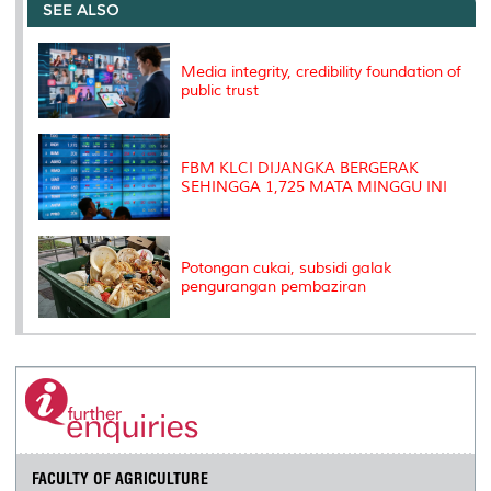
o
e
d
i
r
SEE ALSO
o
r
I
n
e
k
n
k
s
s
Media integrity, credibility foundation of
public trust
FBM KLCI DIJANGKA BERGERAK
SEHINGGA 1,725 MATA MINGGU INI
Potongan cukai, subsidi galak
pengurangan pembaziran
FACULTY OF AGRICULTURE