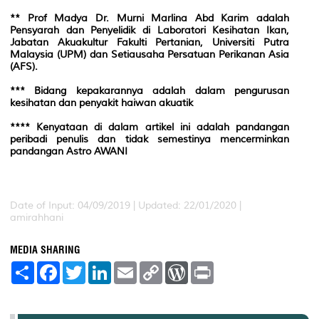
** Prof Madya Dr. Murni Marlina Abd Karim adalah
Pensyarah dan Penyelidik di Laboratori Kesihatan Ikan,
Jabatan Akuakultur Fakulti Pertanian, Universiti Putra
Malaysia (UPM) dan Setiausaha Persatuan Perikanan Asia
(AFS).
*** Bidang kepakarannya adalah dalam pengurusan
kesihatan dan penyakit haiwan akuatik
**** Kenyataan di dalam artikel ini adalah pandangan
peribadi penulis dan tidak semestinya mencerminkan
pandangan Astro AWANI
Date of Input: 04/09/2019 | Updated: 22/01/2020 |
amirahhani
MEDIA SHARING
S
F
T
L
E
C
W
P
h
a
w
i
m
o
o
r
a
c
i
n
a
p
r
i
r
e
t
k
i
y
d
n
e
b
t
e
l
L
P
t