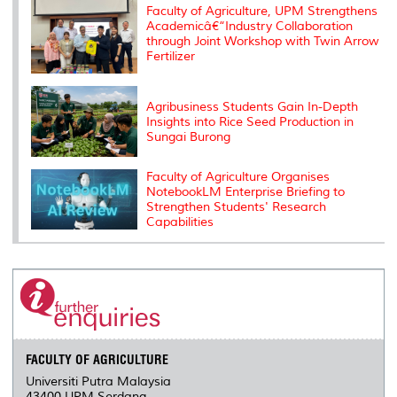
s
Faculty of Agriculture, UPM Strengthens
Academicâ€“Industry Collaboration
through Joint Workshop with Twin Arrow
Fertilizer
Agribusiness Students Gain In-Depth
Insights into Rice Seed Production in
Sungai Burong
Faculty of Agriculture Organises
NotebookLM Enterprise Briefing to
Strengthen Students' Research
Capabilities
FACULTY OF AGRICULTURE
Universiti Putra Malaysia
43400 UPM Serdang