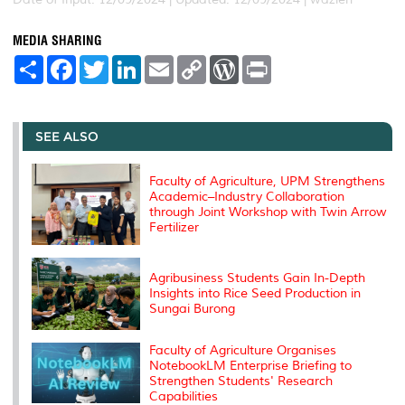
MEDIA SHARING
S
F
T
L
E
C
W
P
h
a
w
i
m
o
o
r
a
c
i
n
a
p
r
i
r
e
t
k
i
y
d
n
e
b
t
e
l
L
P
t
o
e
d
i
r
SEE ALSO
o
r
I
n
e
k
n
k
s
s
Faculty of Agriculture, UPM Strengthens
Academic–Industry Collaboration
through Joint Workshop with Twin Arrow
Fertilizer
Agribusiness Students Gain In-Depth
Insights into Rice Seed Production in
Sungai Burong
Faculty of Agriculture Organises
NotebookLM Enterprise Briefing to
Strengthen Students' Research
Capabilities