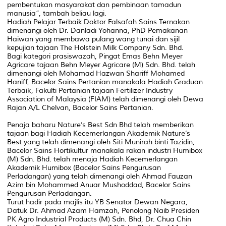
pembentukan masyarakat dan pembinaan tamadun
manusia”, tambah beliau lagi.
Hadiah Pelajar Terbaik Doktor Falsafah Sains Ternakan
dimenangi oleh Dr. Danladi Yohanna, PhD Pemakanan
Haiwan yang membawa pulang wang tunai dan sijil
kepujian tajaan The Holstein Milk Company Sdn. Bhd.
Bagi kategori prasiswazah, Pingat Emas Behn Meyer
Agricare tajaan Behn Meyer Agricare (M) Sdn. Bhd. telah
dimenangi oleh Mohamad Hazwan Shariff Mohamed
Haniff, Bacelor Sains Pertanian manakala Hadiah Graduan
Terbaik, Fakulti Pertanian tajaan Fertilizer Industry
Association of Malaysia (FIAM) telah dimenangi oleh Dewa
Rajan A/L Chelvan, Bacelor Sains Pertanian.
Penaja baharu Nature’s Best Sdn Bhd telah memberikan
tajaan bagi Hadiah Kecemerlangan Akademik Nature’s
Best yang telah dimenangi oleh Siti Munirah binti Tazidin,
Bacelor Sains Hortikultur manakala rakan industri Humibox
(M) Sdn. Bhd. telah menaja Hadiah Kecemerlangan
Akademik Humibox (Bacelor Sains Pengurusan
Perladangan) yang telah dimenangi oleh Ahmad Fauzan
Azim bin Mohammed Anuar Mushoddad, Bacelor Sains
Pengurusan Perladangan.
Turut hadir pada majlis itu YB Senator Dewan Negara,
Datuk Dr. Ahmad Azam Hamzah, Penolong Naib Presiden
PK Agro Industrial Products (M) Sdn. Bhd, Dr. Chua Chin