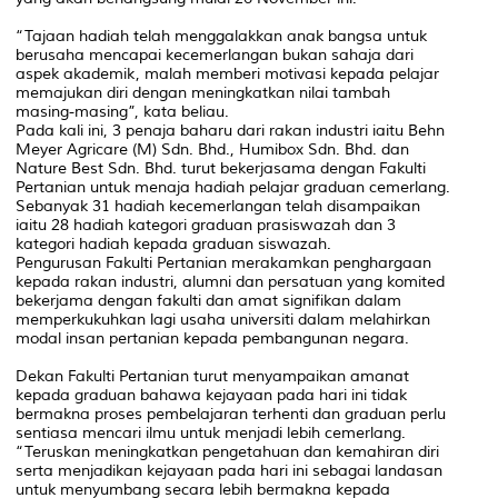
“Tajaan hadiah telah menggalakkan anak bangsa untuk
berusaha mencapai kecemerlangan bukan sahaja dari
aspek akademik, malah memberi motivasi kepada pelajar
memajukan diri dengan meningkatkan nilai tambah
masing-masing”, kata beliau.
Pada kali ini, 3 penaja baharu dari rakan industri iaitu Behn
Meyer Agricare (M) Sdn. Bhd., Humibox Sdn. Bhd. dan
Nature Best Sdn. Bhd. turut bekerjasama dengan Fakulti
Pertanian untuk menaja hadiah pelajar graduan cemerlang.
Sebanyak 31 hadiah kecemerlangan telah disampaikan
iaitu 28 hadiah kategori graduan prasiswazah dan 3
kategori hadiah kepada graduan siswazah.
Pengurusan Fakulti Pertanian merakamkan penghargaan
kepada rakan industri, alumni dan persatuan yang komited
bekerjama dengan fakulti dan amat signifikan dalam
memperkukuhkan lagi usaha universiti dalam melahirkan
modal insan pertanian kepada pembangunan negara.
Dekan Fakulti Pertanian turut menyampaikan amanat
kepada graduan bahawa kejayaan pada hari ini tidak
bermakna proses pembelajaran terhenti dan graduan perlu
sentiasa mencari ilmu untuk menjadi lebih cemerlang.
“Teruskan meningkatkan pengetahuan dan kemahiran diri
serta menjadikan kejayaan pada hari ini sebagai landasan
untuk menyumbang secara lebih bermakna kepada