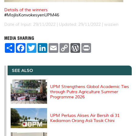
Details of the winners
#MajlisKonvokesyenUPM46
Date of Input: 29/11/2022 |
Updated: 29/11/2022 | wazien
MEDIA SHARING
S
F
T
L
E
C
W
P
h
a
w
i
m
o
o
r
a
c
i
n
a
p
r
i
r
e
t
k
i
y
d
n
e
b
t
e
l
L
P
t
o
e
d
i
r
SEE ALSO
o
r
I
n
e
k
n
k
s
s
UPM Strengthens Global Academic Ties
through Putra Agriculture Summer
Programme 2026
UPM Perluas Akses Air Bersih di 31
Kediaman Orang Asli Tasik Chini