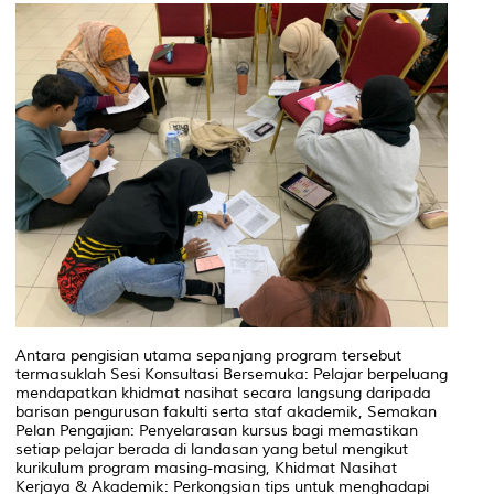
Antara pengisian utama sepanjang program tersebut
termasuklah Sesi Konsultasi Bersemuka: Pelajar berpeluang
mendapatkan khidmat nasihat secara langsung daripada
barisan pengurusan fakulti serta staf akademik, Semakan
Pelan Pengajian: Penyelarasan kursus bagi memastikan
setiap pelajar berada di landasan yang betul mengikut
kurikulum program masing-masing, Khidmat Nasihat
Kerjaya & Akademik: Perkongsian tips untuk menghadapi