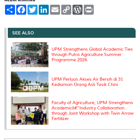
S
F
T
L
E
C
W
P
h
a
w
i
m
o
o
r
a
c
i
n
a
p
r
i
r
e
t
k
i
y
d
n
e
b
t
e
l
L
P
t
o
e
d
i
r
SEE ALSO
o
r
I
n
e
k
n
k
s
s
UPM Strengthens Global Academic Ties
through Putra Agriculture Summer
Programme 2026
UPM Perluas Akses Air Bersih di 31
Kediaman Orang Asli Tasik Chini
Faculty of Agriculture, UPM Strengthens
Academicâ€“Industry Collaboration
through Joint Workshop with Twin Arrow
Fertilizer