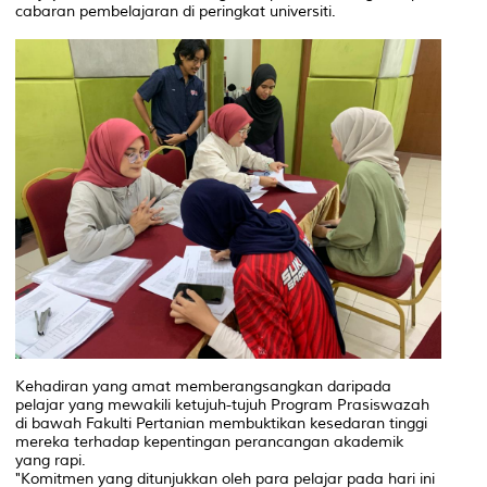
cabaran pembelajaran di peringkat universiti.
Kehadiran yang amat memberangsangkan daripada
pelajar yang mewakili ketujuh-tujuh Program Prasiswazah
di bawah Fakulti Pertanian membuktikan kesedaran tinggi
mereka terhadap kepentingan perancangan akademik
yang rapi.
"Komitmen yang ditunjukkan oleh para pelajar pada hari ini