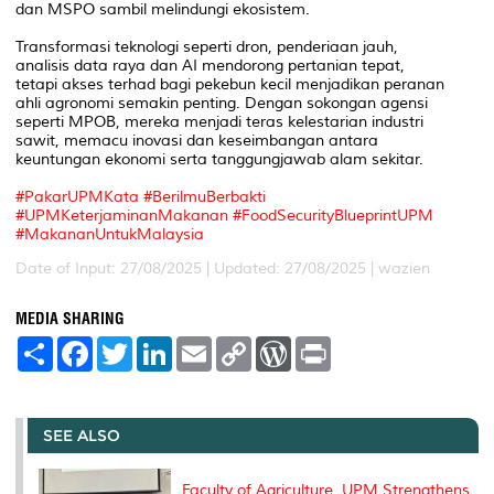
dan MSPO sambil melindungi ekosistem.
Transformasi teknologi seperti dron, penderiaan jauh,
analisis data raya dan AI mendorong pertanian tepat,
tetapi akses terhad bagi pekebun kecil menjadikan peranan
ahli agronomi semakin penting. Dengan sokongan agensi
seperti MPOB, mereka menjadi teras kelestarian industri
sawit, memacu inovasi dan keseimbangan antara
keuntungan ekonomi serta tanggungjawab alam sekitar.
#PakarUPMKata
#BerilmuBerbakti
#UPMKeterjaminanMakanan
#FoodSecurityBlueprintUPM
#MakananUntukMalaysia
Date of Input: 27/08/2025 |
Updated: 27/08/2025 | wazien
MEDIA SHARING
S
F
T
L
E
C
W
P
h
a
w
i
m
o
o
r
a
c
i
n
a
p
r
i
r
e
t
k
i
y
d
n
e
b
t
e
l
L
P
t
o
e
d
i
r
SEE ALSO
o
r
I
n
e
k
n
k
s
s
Faculty of Agriculture, UPM Strengthens