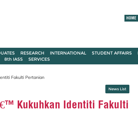
HOME
UATES
RESEARCH
INTERNATIONAL
STUDENT AFFAIRS
8th IASS
SERVICES
titi Fakulti Pertanian
News List
™ Kukuhkan Identiti Fakulti