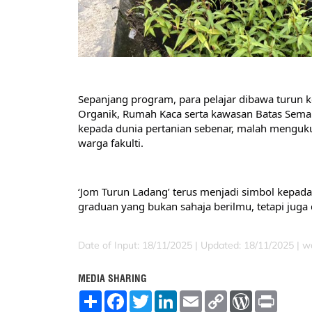
Sepanjang program, para pelajar dibawa turun k
Organik, Rumah Kaca serta kawasan Batas Semaia
kepada dunia pertanian sebenar, malah menguku
warga fakulti.
‘Jom Turun Ladang’ terus menjadi simbol kepada 
graduan yang bukan sahaja berilmu, tetapi juga d
Date of Input: 18/11/2025 |
Updated: 18/11/2025 | w
MEDIA SHARING
S
F
T
L
E
C
W
P
h
a
w
i
m
o
o
r