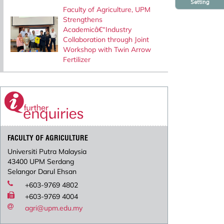
Setting
Faculty of Agriculture, UPM
Strengthens
Academicâ€“Industry
Collaboration through Joint
Workshop with Twin Arrow
Fertilizer
FACULTY OF AGRICULTURE
Universiti Putra Malaysia
43400 UPM Serdang
Selangor Darul Ehsan
+603-9769 4802
+603-9769 4004
agri@upm.edu.my