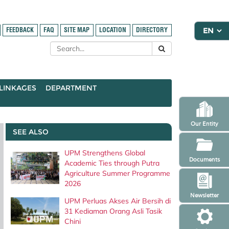
FEEDBACK
FAQ
SITE MAP
LOCATION
DIRECTORY
LINKAGES
DEPARTMENT
Our Entity
SEE ALSO
UPM Strengthens Global
Documents
Academic Ties through Putra
Agriculture Summer Programme
2026
Newsletter
UPM Perluas Akses Air Bersih di
31 Kediaman Orang Asli Tasik
Chini