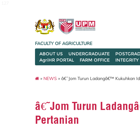
127
FACULTY OF AGRICULTURE
ABOUT US
UNDERGRADUATE
POSTGRAD
AgriHR PORTAL
FARM OFFICE
INTEGRITY
»
NEWS
» â€˜Jom Turun Ladangâ€™ Kukuhkan Iden
â€˜Jom Turun Ladangâ€
Pertanian