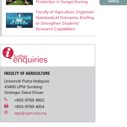
Setting
Production in Sungai Burong
Faculty of Agriculture Organises
NotebookLM Enterprise Briefing
to Strengthen Students'
Research Capabilities
FACULTY OF AGRICULTURE
Universiti Putra Malaysia
43400 UPM Serdang
Selangor Darul Ehsan
+603-9769 4802
+603-9769 4004
agri@upm.edu.my