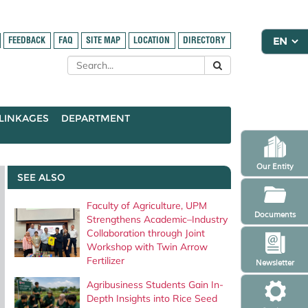
FEEDBACK
FAQ
SITE MAP
LOCATION
DIRECTORY
LINKAGES
DEPARTMENT
Our Entity
SEE ALSO
Faculty of Agriculture, UPM
Documents
Strengthens Academic–Industry
Collaboration through Joint
Workshop with Twin Arrow
Fertilizer
Newsletter
Agribusiness Students Gain In-
Depth Insights into Rice Seed