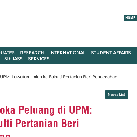
HOME
UATES
RESEARCH
INTERNATIONAL
STUDENT AFFAIRS
8th IASS
SERVICES
PM: Lawatan Ilmiah ke Fakulti Pertanian Beri Pendedahan
News List
oka Peluang di UPM:
lti Pertanian Beri
an