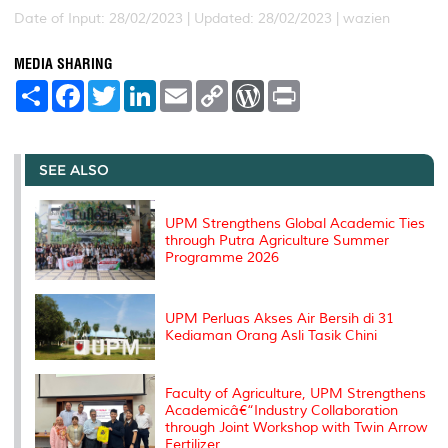
Date of Input: 28/02/2023 |
Updated: 28/02/2023 | wazien
MEDIA SHARING
S
F
T
L
E
C
W
P
h
a
w
i
m
o
o
r
a
c
i
n
a
p
r
i
r
e
t
k
i
y
d
n
e
b
t
e
l
L
P
t
o
e
d
i
r
SEE ALSO
o
r
I
n
e
k
n
k
s
s
UPM Strengthens Global Academic Ties
through Putra Agriculture Summer
Programme 2026
UPM Perluas Akses Air Bersih di 31
Kediaman Orang Asli Tasik Chini
Faculty of Agriculture, UPM Strengthens
Academicâ€“Industry Collaboration
through Joint Workshop with Twin Arrow
Fertilizer