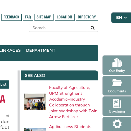
FEEDBACK
FAQ
SITE MAP
LOCATION
DIRECTORY
LINKAGES
DEPARTMENT
Our Entity
SEE ALSO
List
Faculty of Agriculture,
Documents
UPM Strengthens
DA
Academic–Industry
Collaboration through
Joint Workshop with Twin
Newsletter
 ini
Arrow Fertilizer
 dan
Agribusiness Students
faat