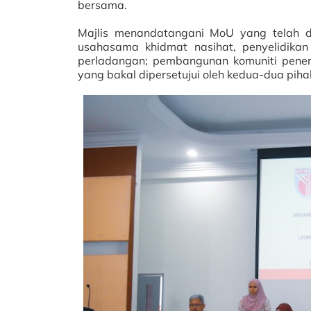
bersama.
Majlis menandatangani MoU yang telah di
usahasama khidmat nasihat, penyelidika
perladangan; pembangunan komuniti penero
yang bakal dipersetujui oleh kedua-dua piha