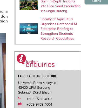
Gain In-Depth Insights
Setting
into Rice Seed Production
in Sungai Burong
kumi
 dan
Faculty of Agriculture
aian
Organises NotebookLM
Enterprise Briefing to
Strengthen Students'
Research Capabilities
FACULTY OF AGRICULTURE
Universiti Putra Malaysia
43400 UPM Serdang
Selangor Darul Ehsan
+603-9769 4802
+603-9769 4004