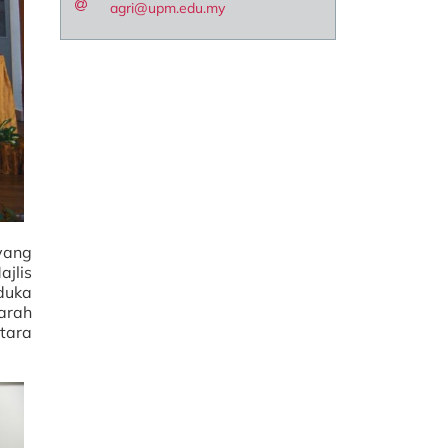
agri@upm.edu.my
yang
jlis
aduka
garah
tara