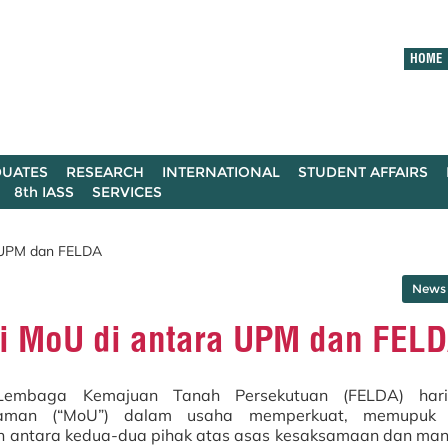
HOME
UATES
RESEARCH
INTERNATIONAL
STUDENT AFFAIRS
8th IASS
SERVICES
a UPM dan FELDA
News 
i MoU di antara UPM dan FEL
 Lembaga Kemajuan Tanah Persekutuan (FELDA) hari
haman (“MoU”) dalam usaha memperkuat, memupuk
 antara kedua-dua pihak atas asas kesaksamaan dan man