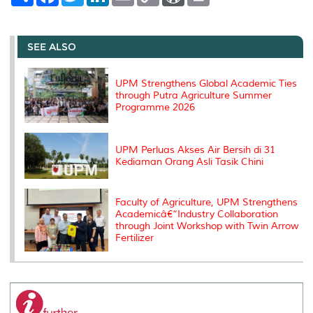
h
a
w
i
m
o
o
r
a
c
i
n
a
p
r
i
r
e
t
k
i
y
d
n
e
b
t
e
l
L
P
t
o
e
d
i
r
SEE ALSO
o
r
I
n
e
k
n
k
s
s
UPM Strengthens Global Academic Ties
through Putra Agriculture Summer
Programme 2026
UPM Perluas Akses Air Bersih di 31
Kediaman Orang Asli Tasik Chini
Faculty of Agriculture, UPM Strengthens
Academicâ€“Industry Collaboration
through Joint Workshop with Twin Arrow
Fertilizer