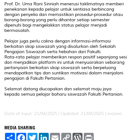
Prof. Dr. Uma Rani Sinniah menerusi taklimatnya memberi
penekanan kepada pelajar untuk sentiasa berbincang
dengan penyelia dan memastikan prosedur-prosedur atau
borang-borang yang perlu dihantar setiap semester
dipenuhi bagi mengelakkan status pelajar menjadi
bermasalah.
Pelajar juga perlu cakna dengan informasi-informasi
berkaitan skop siswazah yang disalurkan oleh Sekolah
Pengajian Siswazah serta hebahan dari Fakulti.
Rata-rata pelajar memberikan respon positif sepanjang sesi
dan menjadikan platform ini untuk menyuarakan sebarang
pertanyaan berkaitan skop siswazah serta berpeluang
mendapatkan tips dan suntikan motivasi dalam menjalani
pengajian di Fakulti Pertanian.
Selamat datang diucapakan dan selamat maju jaya
kepada semua pelajar baharu siswazah Fakulti Pertanian.
Date of Input: 21/04/2025 |
Updated: 21/04/2025 | wazien
MEDIA SHARING
S
F
T
L
E
C
W
P