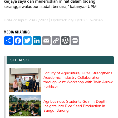
kerjaya saya dan meneruskan minat dalam bidang 
serangga walaupun sudah bersara," katanya.- UPM
Date of Input: 23/08/2023 |
Updated: 23/08/2023 | wazien
MEDIA SHARING
S
F
T
L
E
C
W
P
h
a
w
i
m
o
o
r
a
c
i
n
a
p
r
i
r
e
t
k
i
y
d
n
e
b
t
e
l
L
P
t
o
e
d
i
r
SEE ALSO
o
r
I
n
e
k
n
k
s
s
Faculty of Agriculture, UPM Strengthens
Academic–Industry Collaboration
through Joint Workshop with Twin Arrow
Fertilizer
Agribusiness Students Gain In-Depth
Insights into Rice Seed Production in
Sungai Burong