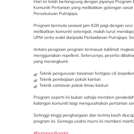
Hari ini telah berlangsung dengan jayanya Progra
Komuniti Pertanian yang melibatkan golongan sasar
Persekutuan Putrajaya.
Program bermula seawal jam 8.00 pagi dengan sesi 
melibatkan komuniti setempat, malah turut mendapat
UPM serta wakil daripada Perbadanan Putrajaya. Ser
Antara pengisian program termasuk taklimat ringka
menggunakan repellent. Seterusnya, peserta dibaha
yang merangkumi:
Teknik pengurusan tanaman fertigasi cili (repellen
Teknik pembajaan pokok kantan
Teknik cantasan pokok limau kasturi
Program seperti ini bukan sahaja memberi pendeda
kalangan komuniti bagi mengusahakan pertanian sec
Setinggi-tinggi penghargaan dan terima kasih diuc
program ini. Semoga usaha murni ini memberi manf
#PertanianBandar