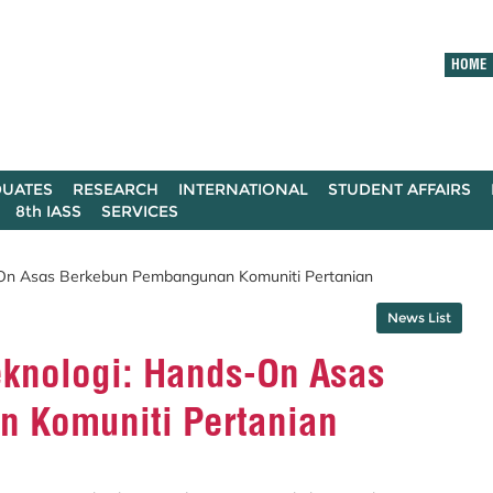
HOME
UATES
RESEARCH
INTERNATIONAL
STUDENT AFFAIRS
8th IASS
SERVICES
-On Asas Berkebun Pembangunan Komuniti Pertanian
News List
knologi: Hands-On Asas
 Komuniti Pertanian