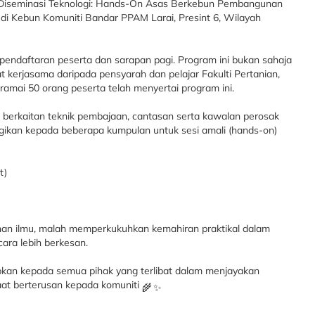
m Diseminasi Teknologi: Hands-On Asas Berkebun Pembangunan
 di Kebun Komuniti Bandar PPAM Larai, Presint 6, Wilayah
pendaftaran peserta dan sarapan pagi. Program ini bukan sahaja
 kerjasama daripada pensyarah dan pelajar Fakulti Pertanian,
amai 50 orang peserta telah menyertai program ini.
s berkaitan teknik pembajaan, cantasan serta kawalan perosak
gikan kepada beberapa kumpulan untuk sesi amali (hands-on)
t)
han ilmu, malah memperkukuhkan kemahiran praktikal dalam
ara lebih berkesan.
apkan kepada semua pihak yang terlibat dalam menjayakan
aat berterusan kepada komuniti