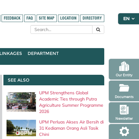
FEEDBACK
FAQ
SITE MAP
LOCATION
DIRECTORY
LINKAGES
DEPARTMENT
Our Entity
SEE ALSO
UPM Strengthens Global
Documents
Academic Ties through Putra
Agriculture Summer Programme
2026
Newsletter
UPM Perluas Akses Air Bersih di
31 Kediaman Orang Asli Tasik
Chini