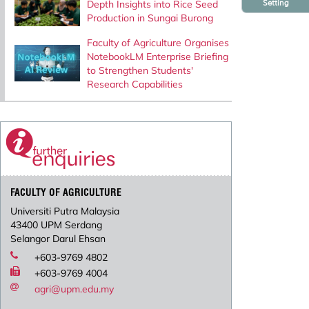
Setting
Depth Insights into Rice Seed
Production in Sungai Burong
Faculty of Agriculture Organises
NotebookLM Enterprise Briefing
to Strengthen Students'
Research Capabilities
FACULTY OF AGRICULTURE
Universiti Putra Malaysia
43400 UPM Serdang
Selangor Darul Ehsan
+603-9769 4802
+603-9769 4004
agri@upm.edu.my