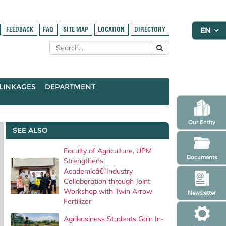
FEEDBACK
FAQ
SITE MAP
LOCATION
DIRECTORY
LINKAGES
DEPARTMENT
Our Entity
SEE ALSO
Faculty of Agriculture, UPM
Documents
Strengthens
Academicâ€“Industry
Collaboration through Joint
Workshop with Twin Arrow
Newsletter
Fertilizer
Agribusiness Students Gain In-