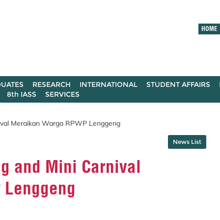
HOME
UATES
RESEARCH
INTERNATIONAL
STUDENT AFFAIRS
8th IASS
SERVICES
rnival Meraikan Warga RPWP Lenggeng
News List
g and Mini Carnival
 Lenggeng