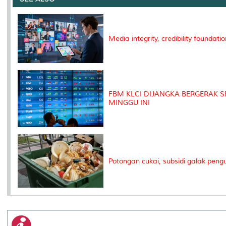
o
r
I
n
e
k
n
k
s
s
Media integrity, credibility foundatio
FBM KLCI DIJANGKA BERGERAK S
MINGGU INI
Potongan cukai, subsidi galak pen