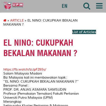
127
EN
»
ARTICLE
» EL NINO: CUKUPKAH BEKALAN
MAKANAN ?
List of Articles
EL NINO: CUKUPKAH
BEKALAN MAKANAN ?
https://fb.watch/lziJpFZ65s/
Salam Malaysia Madani
Biz Malaysia kali ini membawakan topik:
''EL NINO: CUKUPKAH BEKALAN MAKANAN ?''
Bersama Panel :
PROF. DR. ANJAS ASMARA SAMSUDIN
Profesor (Pemakaian Ternakan) Fakulti Pertanian
Universiti Putra Malaysia (UPM)
Merangkap
Setiausaha Kluster Pertanian & Makanan