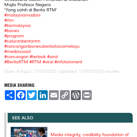
Majlis Profesor Negara
'Yang sahih di Berita RTM'
#malaysiamadani
#rtm
#bizmalaysia
#bisnes
#program
#saluranberitartm
#rancanganbisnessberbahasamelayu
#mediasosial
#rancangan
#terbaik
#viral
#BeritaRTM
#RTM
#viral
#infotainment
Date of Input: 17/07/2023 | Updated: 17/07/2023 | wazien
MEDIA SHARING
S
F
T
L
E
C
W
P
h
a
w
i
m
o
o
r
a
c
i
n
a
p
r
i
r
e
t
k
i
y
d
n
e
b
t
e
l
L
P
t
o
e
d
i
r
SEE ALSO
o
r
I
n
e
k
n
k
s
s
Media integrity, credibility foundation of