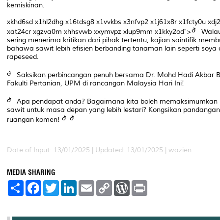
kemiskinan.
xkhd6sd x1hl2dhg x16tdsg8 x1vvkbs x3nfvp2 x1j61x8r x1fcty0u xdj
xat24cr xgzva0m xhhsvwb xxymvpz xlup9mm x1kky2od">
Wala
sering menerima kritikan dari pihak tertentu, kajian saintifik memb
bahawa sawit lebih efisien berbanding tanaman lain seperti soya
rapeseed.
Saksikan perbincangan penuh bersama Dr. Mohd Hadi Akbar Ba
Fakulti Pertanian, UPM di rancangan Malaysia Hari Ini!
Apa pendapat anda? Bagaimana kita boleh memaksimumkan 
sawit untuk masa depan yang lebih lestari? Kongsikan pandangan
ruangan komen!
Date of Input: 13/01/2025 | Updated: 13/01/2025 | wazien
MEDIA SHARING
S
F
T
L
E
C
W
P
h
a
w
i
m
o
o
r
a
c
i
n
a
p
r
i
r
e
t
k
i
y
d
n
e
b
t
e
l
L
P
t