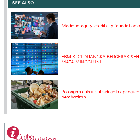
o
e
d
i
r
SEE ALSO
o
r
I
n
e
k
n
k
s
s
Media integrity, credibility foundation o
FBM KLCI DIJANGKA BERGERAK SEH
MATA MINGGU INI
Potongan cukai, subsidi galak pengur
pembaziran