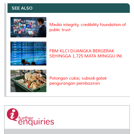
e
b
t
e
l
L
P
t
o
e
d
i
r
SEE ALSO
o
r
I
n
e
k
n
k
s
s
Media integrity, credibility foundation of
public trust
FBM KLCI DIJANGKA BERGERAK
SEHINGGA 1,725 MATA MINGGU INI
Potongan cukai, subsidi galak
pengurangan pembaziran