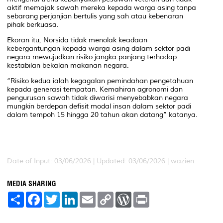
aktif memajak sawah mereka kepada warga asing tanpa
sebarang perjanjian bertulis yang sah atau kebenaran
pihak berkuasa.
Ekoran itu, Norsida tidak menolak keadaan
kebergantungan kepada warga asing dalam sektor padi
negara mewujudkan risiko jangka panjang terhadap
kestabilan bekalan makanan negara.
“Risiko kedua ialah kegagalan pemindahan pengetahuan
kepada generasi tempatan. Kemahiran agronomi dan
pengurusan sawah tidak diwarisi menyebabkan negara
mungkin berdepan defisit modal insan dalam sektor padi
dalam tempoh 15 hingga 20 tahun akan datang” katanya.
Date of Input: 03/06/2026 | Updated: 03/06/2026 | wazien
MEDIA SHARING
S
F
T
L
E
C
W
P
h
a
w
i
m
o
o
r
a
c
i
n
a
p
r
i
r
e
t
k
i
y
d
n