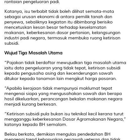
rantaian pengeluaran padi.
Katanya, isu terbabit tidak boleh dilihat semata-mata
sebagai urusan ekonomi di antara pemilik tanah dan
penyewa, sebaliknya kegiatan itu dibimbangi berisiko
mencetuskan kesan besar terhadap keselamatan
makanan, keberkesanan dasar pertanian, kelangsungan
industri padi negara, termasuk membuka ruang ketirisan
subsidi.
Wujud Tiga Masalah Utama
“Pajakan tidak berdaftar mewujudkan tiga masalah utama
iaitu data pengeluaran yang tidak tepat, ketirisan subsidi
kepada pengusaha asing dan kecenderungan sawah
ditukar kepada tanaman lain mengikut harga pasaran.
“Apabila kerajaan tidak mempunyai maklumat tepat
mengenai siapa yang mengusahakan sawah dan berapa
hasil dikeluarkan, perancangan bekalan makanan negara
menjadi kurang berkesan.
“Ketirisan subsidi pula bukan isu teknikal kecil kerana turut
mengganggu keberkesanan Dasar Agromakanan Negara,”
katanya kepada BH semalam.
Beliau berkata, demikian mengulas pendedahan BH
mengenai trend kebanyakan pesawah veteran dan tidak