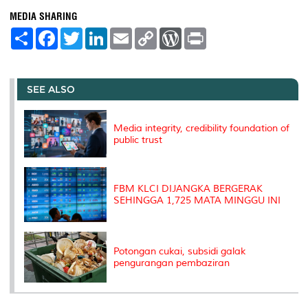
MEDIA SHARING
S
F
T
L
E
C
W
P
h
a
w
i
m
o
o
r
a
c
i
n
a
p
r
i
r
e
t
k
i
y
d
n
e
b
t
e
l
L
P
t
o
e
d
i
r
SEE ALSO
o
r
I
n
e
k
n
k
s
s
Media integrity, credibility foundation of
public trust
FBM KLCI DIJANGKA BERGERAK
SEHINGGA 1,725 MATA MINGGU INI
Potongan cukai, subsidi galak
pengurangan pembaziran