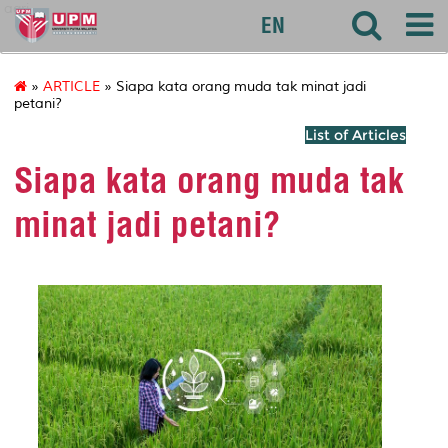
agri
EN
»
ARTICLE
» Siapa kata orang muda tak minat jadi
petani?
List of Articles
Siapa kata orang muda tak
minat jadi petani?