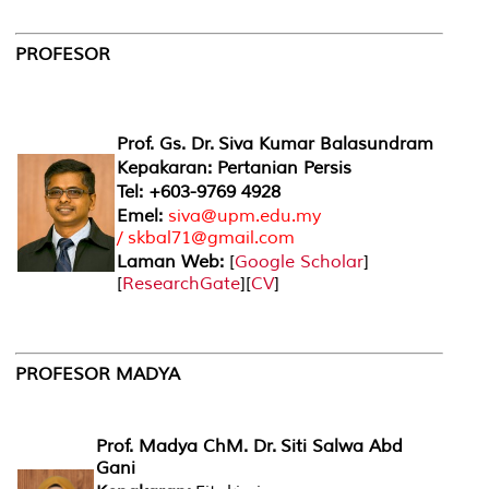
PROFESOR
Prof. Gs. Dr. Siva Kumar Balasundram
Kepakaran: Pertanian Persis
Tel: +603-9769 4928
Emel:
siva@upm.edu.my
/ skbal71@gmail.com
Laman Web:
[
Google Scholar
]
[
ResearchGate
][
CV
]
PROFESOR MADYA
Prof. Madya ChM. Dr. Siti Salwa Abd
Gani