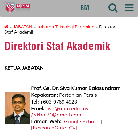
agri
BM
»
JABATAN
»
Jabatan Teknologi Pertanian
» Direktori
Staf Akademik
Direktori Staf Akademik
KETUA JABATAN
Prof. Gs. Dr. Siva Kumar Balasundram
Kepakaran:
Pertanian Persis
Tel:
+603-9769 4928
Emel:
siva@upm.edu.my
/ skbal71@gmail.com
Laman Web:
[
Google Scholar
]
[
ResearchGate
][
CV
]