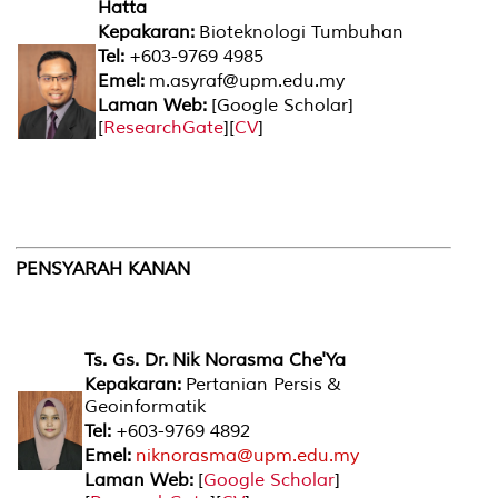
Hatta
Kepakaran:
Bioteknologi Tumbuhan
Tel:
+603-9769 4985
Emel:
m.asyraf@upm.edu.my
Laman Web:
[
Google Scholar
]
[
ResearchGate
][
CV
]
PENSYARAH KANAN
Ts. Gs. Dr. Nik Norasma Che'Ya
Kepakaran:
Pertanian Persis &
Geoinformatik
Tel:
+603-9769 4892
Emel:
niknorasma@upm.edu.my
Laman Web:
[
Google Scholar
]