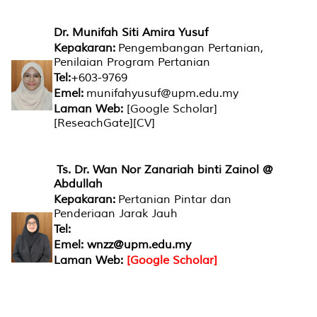
Dr. Munifah Siti Amira Yusuf
Kepakaran:
Pengembangan Pertanian,
Penilaian Program Pertanian
Tel:
+603-9769
Emel:
munifahyusuf@upm.edu.my
Laman Web:
[Google Scholar]
[ReseachGate][CV]
Ts. Dr. Wan Nor Zanariah binti Zainol @
Abdullah
Kepakaran:
Pertanian Pintar dan
Penderiaan Jarak Jauh
Tel:
Emel: wnzz@upm.edu.my
Laman Web:
[Google Scholar]