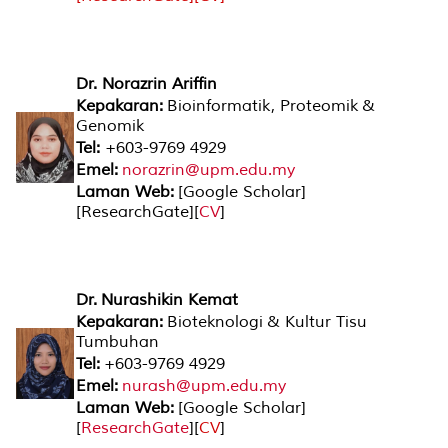
Dr. Norazrin Ariffin
Kepakaran:
Bioinformatik, Proteomik &
Genomik
Tel:
+603-9769 4929
Emel:
norazrin@upm.edu.my
Laman Web:
[
Google Scholar
]
[
ResearchGate
][
CV
]
Dr. Nurashikin Kemat
Kepakaran:
Bioteknologi & Kultur Tisu
Tumbuhan
Tel:
+603-9769 4929
Emel:
nurash@upm.edu.my
Laman Web:
[
Google Scholar
]
[
ResearchGate
][
CV
]