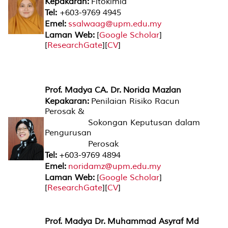
Kepakaran:
Fitokimia
Tel:
+603-9769 4945
Emel:
ssalwaag@upm.edu.my
Laman Web:
[
Google Scholar
]
[
ResearchGate
][
CV
]
Prof. Madya CA. Dr. Norida Mazlan
Kepakaran:
Penilaian Risiko Racun
Perosak &
Sokongan Keputusan dalam
Pengurusan
Perosak
Tel:
+603-9769 4894
Emel:
noridamz@upm.edu.my
Laman Web:
[
Google Scholar
]
[
ResearchGate
][
CV
]
Prof. Madya Dr. Muhammad Asyraf Md