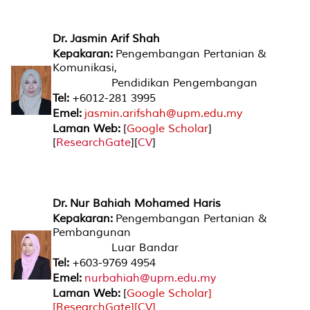
Dr. Jasmin Arif Shah
Kepakaran:
Pengembangan Pertanian &
Komunikasi,
Pendidikan Pengembangan
Tel:
+6012-281 3995
Emel:
jasmin.arifshah@upm.edu.my
Laman Web:
[
Google Scholar
]
[
ResearchGate
][
CV
]
Dr. Nur Bahiah Mohamed Haris
Kepakaran:
Pengembangan Pertanian &
Pembangunan
Luar Bandar
Tel:
+603-9769 4954
Emel:
nurbahiah@upm.edu.my
Laman Web:
[
Google Scholar
]
[
ResearchGate
][
CV
]