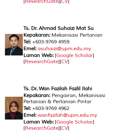
[
ResearchGate
][
CV
]
Ts. Dr. Ahmad Suhaizi Mat Su
Kepakaran:
Mekanisasi Pertanian
Tel:
+603-9769 4959
Emel:
asuhaizi@upm.edu.my
Laman Web:
[
Google Scholar
]
[
ResearchGate
][
CV
]
Ts. Dr. Wan Fazilah Fazlil Ilahi
Kepakaran:
Pengairan, Mekanisasi
Pertanian & Pertanian Pintar
Tel:
+603-9769 4962
Emel:
wanfazilah@upm.edu.my
Laman Web:
[
Google Scholar
]
[
ResearchGate
][
CV
]