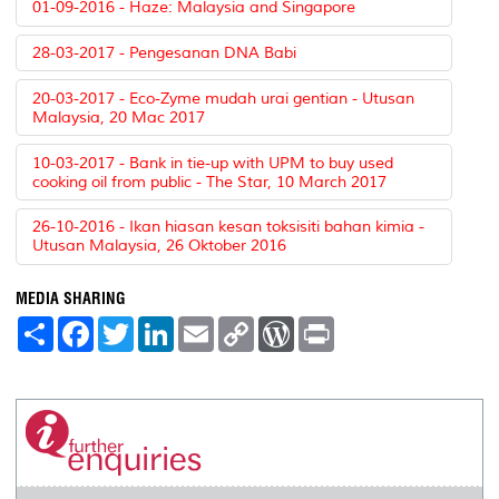
01-09-2016 - Haze: Malaysia and Singapore
28-03-2017 - Pengesanan DNA Babi
20-03-2017 - Eco-Zyme mudah urai gentian - Utusan
Malaysia, 20 Mac 2017
10-03-2017 - Bank in tie-up with UPM to buy used
cooking oil from public - The Star, 10 March 2017
26-10-2016 - Ikan hiasan kesan toksisiti bahan kimia -
Utusan Malaysia, 26 Oktober 2016
MEDIA SHARING
S
F
T
L
E
C
W
P
h
a
w
i
m
o
o
r
a
c
i
n
a
p
r
i
r
e
t
k
i
y
d
n
e
b
t
e
l
L
P
t
o
e
d
i
r
o
r
I
n
e
k
n
k
s
s