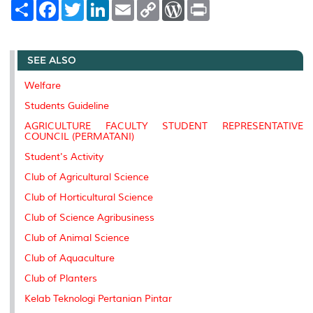
S
F
T
L
E
C
W
P
h
a
w
i
m
o
o
r
a
c
i
n
a
p
r
i
r
e
t
k
i
y
d
n
e
b
t
e
l
L
P
t
SEE ALSO
o
e
d
i
r
o
r
I
n
e
k
n
k
s
Welfare
s
Students Guideline
AGRICULTURE FACULTY STUDENT REPRESENTATIVE
COUNCIL (PERMATANI)
Student's Activity
Club of Agricultural Science
Club of Horticultural Science
Club of Science Agribusiness
Club of Animal Science
Club of Aquaculture
Club of Planters
Kelab Teknologi Pertanian Pintar