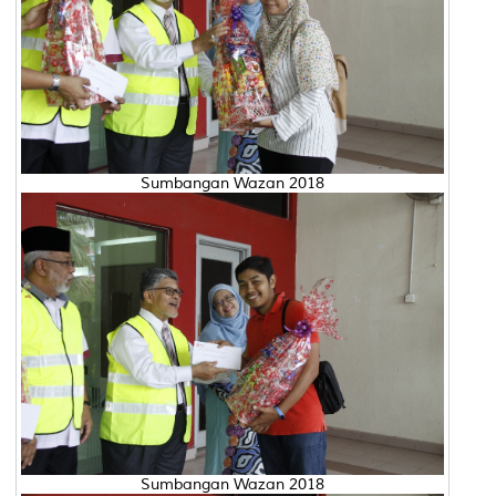
Sumbangan Wazan 2018
Sumbangan Wazan 2018