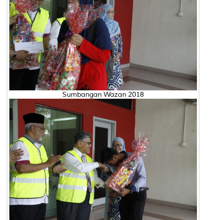
Sumbangan Wazan 2018