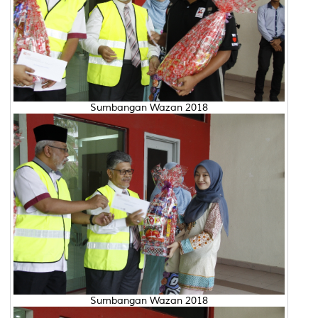
Sumbangan Wazan 2018
Sumbangan Wazan 2018