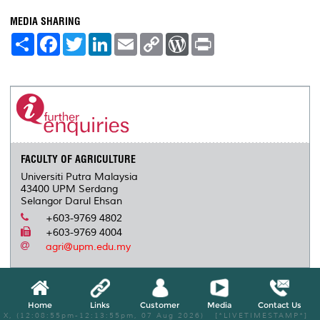
MEDIA SHARING
S
F
T
L
E
C
W
P
h
a
w
i
m
o
o
r
a
c
i
n
a
p
r
i
r
e
t
k
i
y
d
n
e
b
t
e
l
L
P
t
o
e
d
i
r
o
r
I
n
e
k
n
k
s
s
FACULTY OF AGRICULTURE
Universiti Putra Malaysia
43400 UPM Serdang
Selangor Darul Ehsan
+603-9769 4802
+603-9769 4004
agri@upm.edu.my
Home
Links
Customer
Media
Contact Us
X, (12:08:55pm-12:13:55pm, 07 Aug 2026) [*LIVETIMESTAMP*]