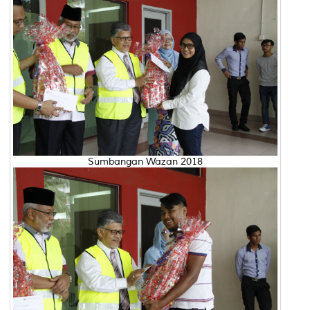
Sumbangan Wazan 2018