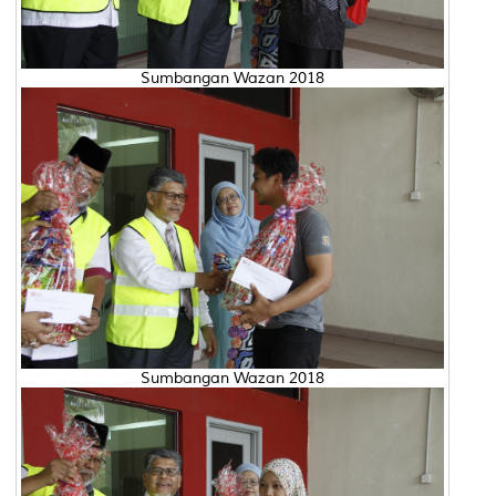
Sumbangan Wazan 2018
Sumbangan Wazan 2018