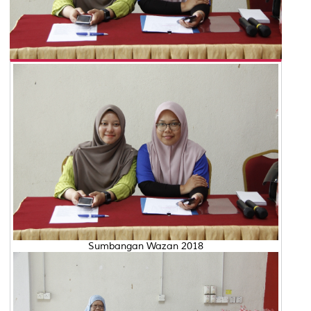
Sumbangan Wazan 2018