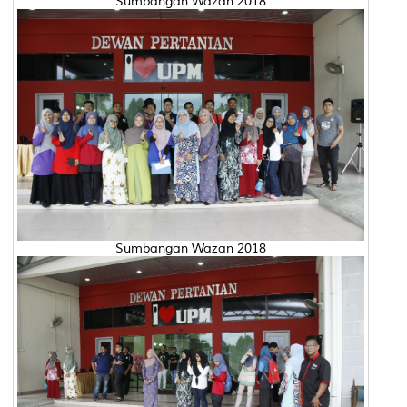
Sumbangan Wazan 2018
Sumbangan Wazan 2018