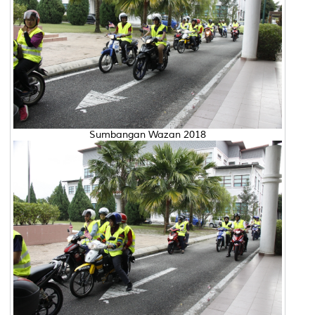
Sumbangan Wazan 2018