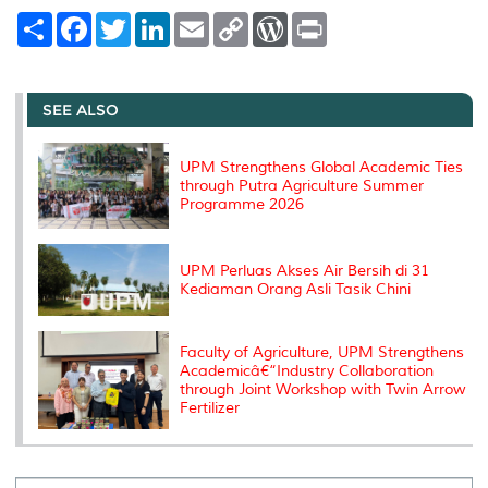
S
F
T
L
E
C
W
P
h
a
w
i
m
o
o
r
a
c
i
n
a
p
r
i
r
e
t
k
i
y
d
n
e
b
t
e
l
L
P
t
o
e
d
i
r
SEE ALSO
o
r
I
n
e
k
n
k
s
s
UPM Strengthens Global Academic Ties
through Putra Agriculture Summer
Programme 2026
UPM Perluas Akses Air Bersih di 31
Kediaman Orang Asli Tasik Chini
Faculty of Agriculture, UPM Strengthens
Academicâ€“Industry Collaboration
through Joint Workshop with Twin Arrow
Fertilizer