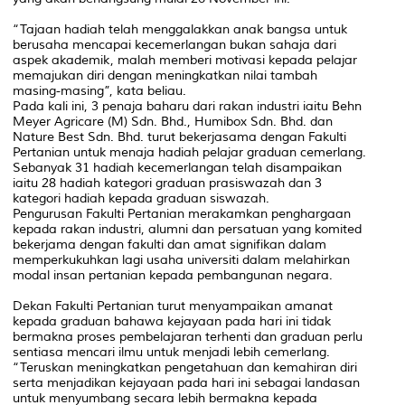
“Tajaan hadiah telah menggalakkan anak bangsa untuk
berusaha mencapai kecemerlangan bukan sahaja dari
aspek akademik, malah memberi motivasi kepada pelajar
memajukan diri dengan meningkatkan nilai tambah
masing-masing”, kata beliau.
Pada kali ini, 3 penaja baharu dari rakan industri iaitu Behn
Meyer Agricare (M) Sdn. Bhd., Humibox Sdn. Bhd. dan
Nature Best Sdn. Bhd. turut bekerjasama dengan Fakulti
Pertanian untuk menaja hadiah pelajar graduan cemerlang.
Sebanyak 31 hadiah kecemerlangan telah disampaikan
iaitu 28 hadiah kategori graduan prasiswazah dan 3
kategori hadiah kepada graduan siswazah.
Pengurusan Fakulti Pertanian merakamkan penghargaan
kepada rakan industri, alumni dan persatuan yang komited
bekerjama dengan fakulti dan amat signifikan dalam
memperkukuhkan lagi usaha universiti dalam melahirkan
modal insan pertanian kepada pembangunan negara.
Dekan Fakulti Pertanian turut menyampaikan amanat
kepada graduan bahawa kejayaan pada hari ini tidak
bermakna proses pembelajaran terhenti dan graduan perlu
sentiasa mencari ilmu untuk menjadi lebih cemerlang.
“Teruskan meningkatkan pengetahuan dan kemahiran diri
serta menjadikan kejayaan pada hari ini sebagai landasan
untuk menyumbang secara lebih bermakna kepada