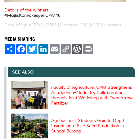
Details of the winners
#MajlisKonvokesyenUPM46
Date of Input: 29/11/2022 |
Updated: 29/11/2022 | wazien
MEDIA SHARING
S
F
T
L
E
C
W
P
h
a
w
i
m
o
o
r
a
c
i
n
a
p
r
i
r
e
t
k
i
y
d
n
e
b
t
e
l
L
P
t
o
e
d
i
r
SEE ALSO
o
r
I
n
e
k
n
k
s
s
Faculty of Agriculture, UPM Strengthens
Academicâ€“Industry Collaboration
through Joint Workshop with Twin Arrow
Fertilizer
Agribusiness Students Gain In-Depth
Insights into Rice Seed Production in
Sungai Burong