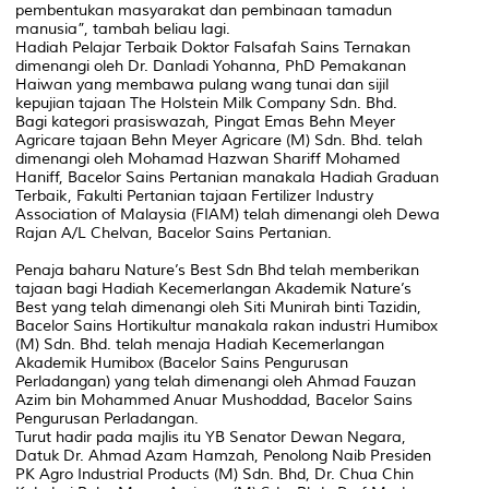
pembentukan masyarakat dan pembinaan tamadun
manusia”, tambah beliau lagi.
Hadiah Pelajar Terbaik Doktor Falsafah Sains Ternakan
dimenangi oleh Dr. Danladi Yohanna, PhD Pemakanan
Haiwan yang membawa pulang wang tunai dan sijil
kepujian tajaan The Holstein Milk Company Sdn. Bhd.
Bagi kategori prasiswazah, Pingat Emas Behn Meyer
Agricare tajaan Behn Meyer Agricare (M) Sdn. Bhd. telah
dimenangi oleh Mohamad Hazwan Shariff Mohamed
Haniff, Bacelor Sains Pertanian manakala Hadiah Graduan
Terbaik, Fakulti Pertanian tajaan Fertilizer Industry
Association of Malaysia (FIAM) telah dimenangi oleh Dewa
Rajan A/L Chelvan, Bacelor Sains Pertanian.
Penaja baharu Nature’s Best Sdn Bhd telah memberikan
tajaan bagi Hadiah Kecemerlangan Akademik Nature’s
Best yang telah dimenangi oleh Siti Munirah binti Tazidin,
Bacelor Sains Hortikultur manakala rakan industri Humibox
(M) Sdn. Bhd. telah menaja Hadiah Kecemerlangan
Akademik Humibox (Bacelor Sains Pengurusan
Perladangan) yang telah dimenangi oleh Ahmad Fauzan
Azim bin Mohammed Anuar Mushoddad, Bacelor Sains
Pengurusan Perladangan.
Turut hadir pada majlis itu YB Senator Dewan Negara,
Datuk Dr. Ahmad Azam Hamzah, Penolong Naib Presiden
PK Agro Industrial Products (M) Sdn. Bhd, Dr. Chua Chin