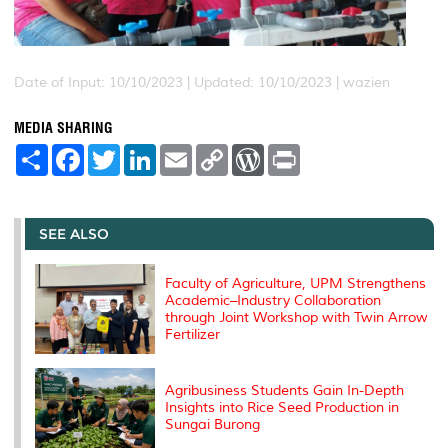
Date of Input: 10/10/2023 |
Updated: 10/10/2023 | wazien
MEDIA SHARING
S
F
T
L
E
C
W
P
h
a
w
i
m
o
o
r
a
c
i
n
a
p
r
i
r
e
t
k
i
y
d
n
e
b
t
e
l
L
P
t
o
e
d
i
r
SEE ALSO
o
r
I
n
e
k
n
k
s
s
Faculty of Agriculture, UPM Strengthens
Academic–Industry Collaboration
through Joint Workshop with Twin Arrow
Fertilizer
Agribusiness Students Gain In-Depth
Insights into Rice Seed Production in
Sungai Burong