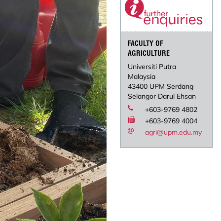
FACULTY OF
AGRICULTURE
Universiti Putra
Malaysia
43400 UPM Serdang
Selangor Darul Ehsan
+603-9769 4802
+603-9769 4004
agri@upm.edu.my