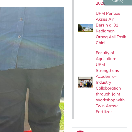
Setting
2026
UPM Perluas
Akses Air
Bersih di 31
Kediaman
Orang Asli Tasik
Chini
Faculty of
Agriculture,
UPM
Strengthens
Academic–
Industry
Collaboration
through Joint
Workshop with
Twin Arrow
Fertilizer