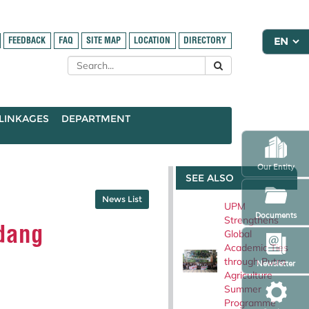
FEEDBACK
FAQ
SITE MAP
LOCATION
DIRECTORY
LINKAGES
DEPARTMENT
Our Entity
SEE ALSO
News List
UPM
Documents
Strengthens
dang
Global
Academic Ties
through Putra
Newsletter
Agriculture
Summer
Programme