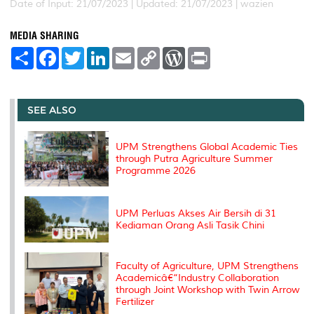
Date of Input: 21/07/2023 |
Updated: 21/07/2023 | wazien
MEDIA SHARING
S
F
T
L
E
C
W
P
h
a
w
i
m
o
o
r
a
c
i
n
a
p
r
i
r
e
t
k
i
y
d
n
e
b
t
e
l
L
P
t
o
e
d
i
r
SEE ALSO
o
r
I
n
e
k
n
k
s
s
UPM Strengthens Global Academic Ties
through Putra Agriculture Summer
Programme 2026
UPM Perluas Akses Air Bersih di 31
Kediaman Orang Asli Tasik Chini
Faculty of Agriculture, UPM Strengthens
Academicâ€“Industry Collaboration
through Joint Workshop with Twin Arrow
Fertilizer