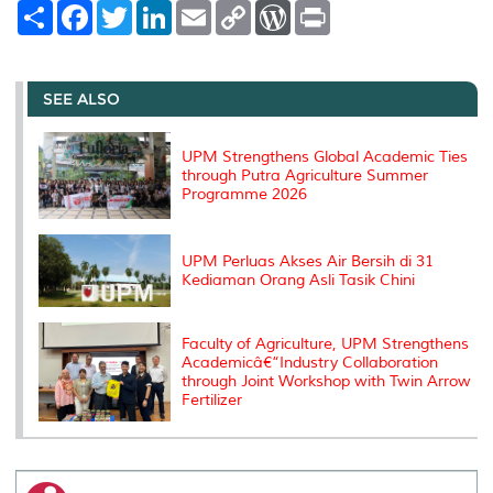
S
F
T
L
E
C
W
P
h
a
w
i
m
o
o
r
a
c
i
n
a
p
r
i
r
e
t
k
i
y
d
n
e
b
t
e
l
L
P
t
o
e
d
i
r
SEE ALSO
o
r
I
n
e
k
n
k
s
s
UPM Strengthens Global Academic Ties
through Putra Agriculture Summer
Programme 2026
UPM Perluas Akses Air Bersih di 31
Kediaman Orang Asli Tasik Chini
Faculty of Agriculture, UPM Strengthens
Academicâ€“Industry Collaboration
through Joint Workshop with Twin Arrow
Fertilizer