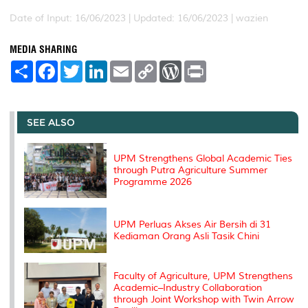
Date of Input: 16/06/2023 |
Updated: 16/06/2023 | wazien
MEDIA SHARING
S
F
T
L
E
C
W
P
h
a
w
i
m
o
o
r
a
c
i
n
a
p
r
i
r
e
t
k
i
y
d
n
e
b
t
e
l
L
P
t
o
e
d
i
r
SEE ALSO
o
r
I
n
e
k
n
k
s
s
UPM Strengthens Global Academic Ties
through Putra Agriculture Summer
Programme 2026
UPM Perluas Akses Air Bersih di 31
Kediaman Orang Asli Tasik Chini
Faculty of Agriculture, UPM Strengthens
Academic–Industry Collaboration
through Joint Workshop with Twin Arrow