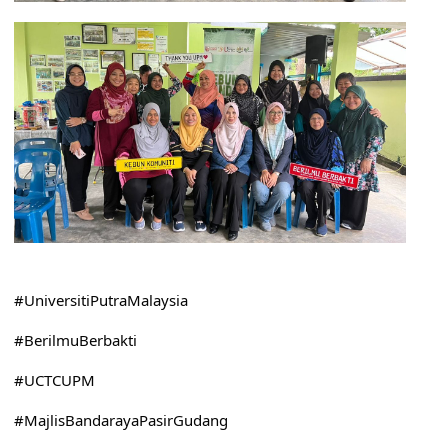
#UniversitiPutraMalaysia
#BerilmuBerbakti
#UCTCUPM
#MajlisBandarayaPasirGudang