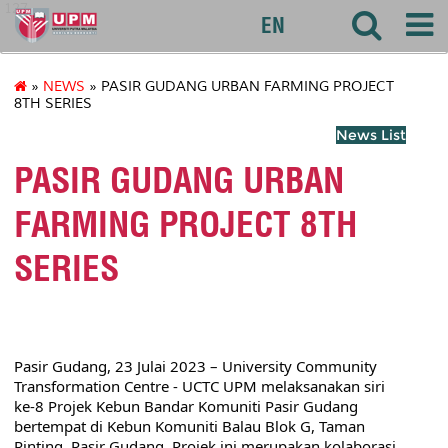
127
EN
»
NEWS
» PASIR GUDANG URBAN FARMING PROJECT
8TH SERIES
News List
PASIR GUDANG URBAN
FARMING PROJECT 8TH
SERIES
Pasir Gudang, 23 Julai 2023 – 
University Community 
Transformation Centre - UCTC UPM
 melaksanakan siri 
ke-8 Projek Kebun Bandar Komuniti Pasir Gudang 
bertempat di Kebun Komuniti Balau Blok G, Taman 
Rinting, Pasir Gudang. Projek ini merupakan kolaborasi 