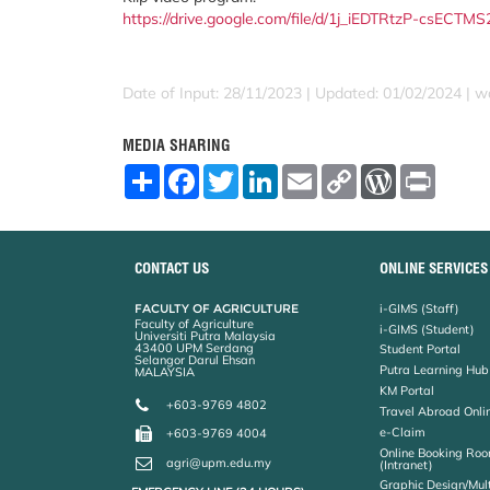
https://drive.google.com/file/d/1j_iEDTRtzP-csECT
Date of Input: 28/11/2023 |
Updated: 01/02/2024 | w
MEDIA SHARING
S
F
T
L
E
C
W
P
h
a
w
i
m
o
o
r
a
c
i
n
a
p
r
i
r
e
t
k
i
y
d
n
e
b
t
e
l
L
P
t
o
e
d
i
r
CONTACT US
ONLINE SERVICES
o
r
I
n
e
k
n
k
s
FACULTY OF AGRICULTURE
i-GIMS (Staff)
s
Faculty of Agriculture
i-GIMS (Student)
Universiti Putra Malaysia
43400 UPM Serdang
Student Portal
Selangor Darul Ehsan
Putra Learning Hub
MALAYSIA
KM Portal
+603-9769 4802
Travel Abroad Onli
e-Claim
+603-9769 4004
Online Booking Roo
agri@upm.edu.my
(Intranet)
Graphic Design/Mul