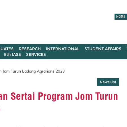
HOME
UATES
RESEARCH
INTERNATIONAL
STUDENT AFFAIRS
8th IASS
SERVICES
ram Jom Turun Ladang Agrarians 2023
News List
ian Sertai Program Jom Turun
3