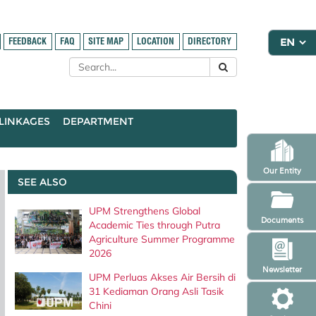
FEEDBACK
FAQ
SITE MAP
LOCATION
DIRECTORY
LINKAGES
DEPARTMENT
Our Entity
SEE ALSO
UPM Strengthens Global
Documents
Academic Ties through Putra
Agriculture Summer Programme
2026
Newsletter
UPM Perluas Akses Air Bersih di
31 Kediaman Orang Asli Tasik
Chini