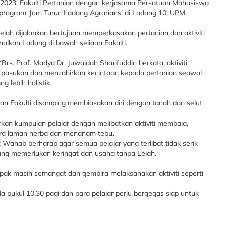
23, Fakulti Pertanian dengan kerjasama Persatuan Mahasiswa
program ‘Jom Turun Ladang Agrarians’ di Ladang 10, UPM.
elah dijalankan bertujuan memperkasakan pertanian dan aktiviti
enalkan Ladang di bawah seliaan Fakulti.
rs. Prof. Madya Dr. Juwaidah Sharifuddin berkata, aktiviti
pasukan dan menzahirkan kecintaan kepada pertanian seawal
 lebih holistik.
kan Fakulti disamping membiasakan diri dengan tanah dan selut
arkan kumpulan pelajar dengan melibatkan aktiviti membaja,
ra laman herba dan menanam tebu.
 Wahab berharap agar semua pelajar yang terlibat tidak serik
 yang memerlukan keringat dan usaha tanpa Lelah.
pak masih semangat dan gembira melaksanakan aktiviti seperti
a pukul 10.30 pagi dan para pelajar perlu bergegas siap untuk