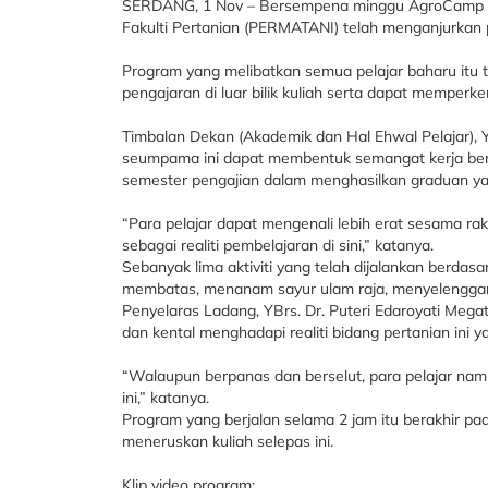
SERDANG, 1 Nov – Bersempena minggu AgroCamp 20
Fakulti Pertanian (PERMATANI) telah menganjurkan 
Program yang melibatkan semua pelajar baharu itu t
pengajaran di luar bilik kuliah serta dapat memperk
Timbalan Dekan (Akademik dan Hal Ehwal Pelajar), YB
seumpama ini dapat membentuk semangat kerja ber
semester pengajian dalam menghasilkan graduan yang
“Para pelajar dapat mengenali lebih erat sesama ra
sebagai realiti pembelajaran di sini,” katanya.
Sebanyak lima aktiviti yang telah dijalankan berdas
membatas, menanam sayur ulam raja, menyelengga
Penyelaras Ladang, YBrs. Dr. Puteri Edaroyati Megat
dan kental menghadapi realiti bidang pertanian ini
“Walaupun berpanas dan berselut, para pelajar nam
ini,” katanya.
Program yang berjalan selama 2 jam itu berakhir pad
meneruskan kuliah selepas ini.
Klip video program: