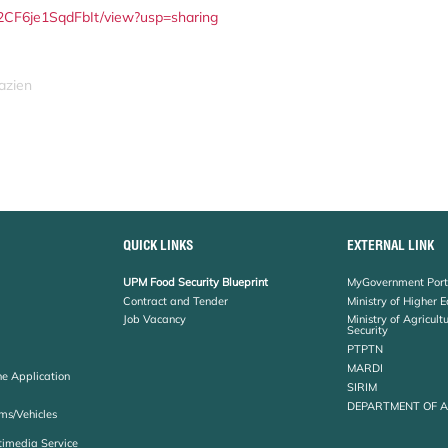
MS2CF6je1SqdFbIt/view?usp=sharing
azien
QUICK LINKS
EXTERNAL LINK
UPM Food Security Blueprint
MyGovernment Port
Contract and Tender
Ministry of Higher 
Job Vacancy
Ministry of Agricul
Security
PTPTN
MARDI
ne Application
SIRIM
DEPARTMENT OF 
ms/Vehicles
timedia Service