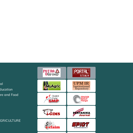
al
Education
ture and Food
AGRICULTURE