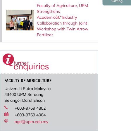
Setting
Faculty of Agriculture, UPM
Strengthens
Academicâ€“Industry
Collaboration through Joint
Workshop with Twin Arrow
Fertilizer
FACULTY OF AGRICULTURE
Universiti Putra Malaysia
43400 UPM Serdang
Selangor Darul Ehsan
+603-9769 4802
+603-9769 4004
agri@upm.edu.my