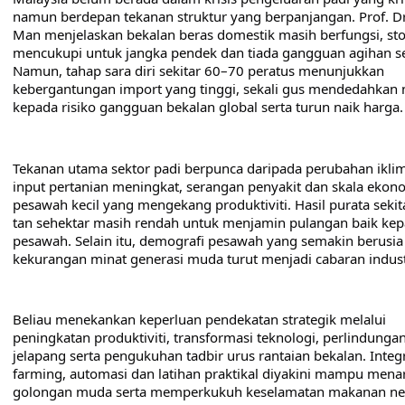
namun berdepan tekanan struktur yang berpanjangan. Prof. Dr.
Man menjelaskan bekalan beras domestik masih berfungsi, sto
mencukupi untuk jangka pendek dan tiada gangguan agihan ser
Namun, tahap sara diri sekitar 60–70 peratus menunjukkan 
kebergantungan import yang tinggi, sekali gus mendedahkan n
kepada risiko gangguan bekalan global serta turun naik harga.
Tekanan utama sektor padi berpunca daripada perubahan iklim,
input pertanian meningkat, serangan penyakit dan skala ekono
pesawah kecil yang mengekang produktiviti. Hasil purata sekit
tan sehektar masih rendah untuk menjamin pulangan baik kep
pesawah. Selain itu, demografi pesawah yang semakin berusia 
kekurangan minat generasi muda turut menjadi cabaran indust
Beliau menekankan keperluan pendekatan strategik melalui 
peningkatan produktiviti, transformasi teknologi, perlindungan
jelapang serta pengukuhan tadbir urus rantaian bekalan. Integr
farming, automasi dan latihan praktikal diyakini mampu menar
golongan muda serta memperkukuh keselamatan makanan ne