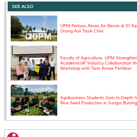
e
b
t
e
l
L
P
t
o
e
d
i
r
SEE ALSO
o
r
I
n
e
k
n
k
s
s
UPM Perluas Akses Air Bersih di 31 
Orang Asli Tasik Chini
Faculty of Agriculture, UPM Strengthe
Academicâ€“Industry Collaboration th
Workshop with Twin Arrow Fertilizer
Agribusiness Students Gain In-Depth In
Rice Seed Production in Sungai Buron