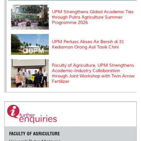
k
n
k
s
s
UPM Strengthens Global Academic Ties
through Putra Agriculture Summer
Programme 2026
UPM Perluas Akses Air Bersih di 31
Kediaman Orang Asli Tasik Chini
Faculty of Agriculture, UPM Strengthens
Academic–Industry Collaboration
through Joint Workshop with Twin Arrow
Fertilizer
FACULTY OF AGRICULTURE