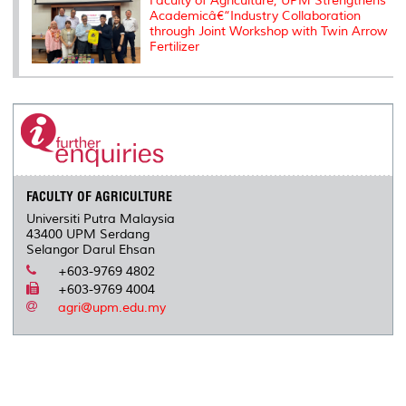
Faculty of Agriculture, UPM Strengthens
Academicâ€“Industry Collaboration
through Joint Workshop with Twin Arrow
Fertilizer
FACULTY OF AGRICULTURE
Universiti Putra Malaysia
43400 UPM Serdang
Selangor Darul Ehsan
+603-9769 4802
+603-9769 4004
agri@upm.edu.my