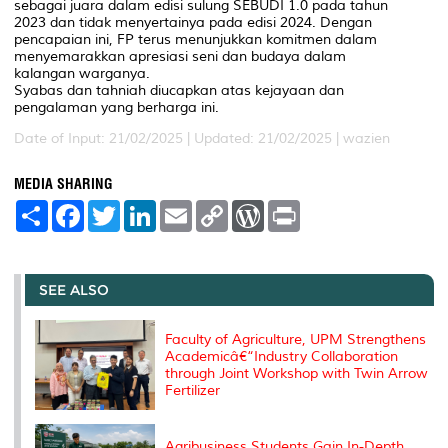
sebagai juara dalam edisi sulung SEBUDI 1.0 pada tahun
2023 dan tidak menyertainya pada edisi 2024. Dengan
pencapaian ini, FP terus menunjukkan komitmen dalam
menyemarakkan apresiasi seni dan budaya dalam
kalangan warganya.
Syabas dan tahniah diucapkan atas kejayaan dan
pengalaman yang berharga ini.
Date of Input: 21/02/2025 |
Updated: 21/02/2025 | wazien
MEDIA SHARING
S
F
T
L
E
C
W
P
h
a
w
i
m
o
o
r
a
c
i
n
a
p
r
i
r
e
t
k
i
y
d
n
e
b
t
e
l
L
P
t
o
e
d
i
r
SEE ALSO
o
r
I
n
e
k
n
k
s
s
Faculty of Agriculture, UPM Strengthens
Academicâ€“Industry Collaboration
through Joint Workshop with Twin Arrow
Fertilizer
Agribusiness Students Gain In-Depth