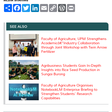
S
F
T
L
E
C
W
P
h
a
w
i
m
o
o
r
a
c
i
n
a
p
r
i
r
e
t
k
i
y
d
n
e
b
t
e
l
L
P
t
o
e
d
i
r
SEE ALSO
o
r
I
n
e
k
n
k
s
s
Faculty of Agriculture, UPM Strengthens
Academicâ€“Industry Collaboration
through Joint Workshop with Twin Arrow
Fertilizer
Agribusiness Students Gain In-Depth
Insights into Rice Seed Production in
Sungai Burong
Faculty of Agriculture Organises
NotebookLM Enterprise Briefing to
Strengthen Students' Research
Capabilities