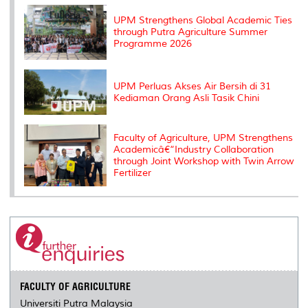
k
n
k
s
s
UPM Strengthens Global Academic Ties
through Putra Agriculture Summer
Programme 2026
UPM Perluas Akses Air Bersih di 31
Kediaman Orang Asli Tasik Chini
Faculty of Agriculture, UPM Strengthens
Academicâ€“Industry Collaboration
through Joint Workshop with Twin Arrow
Fertilizer
FACULTY OF AGRICULTURE
Universiti Putra Malaysia