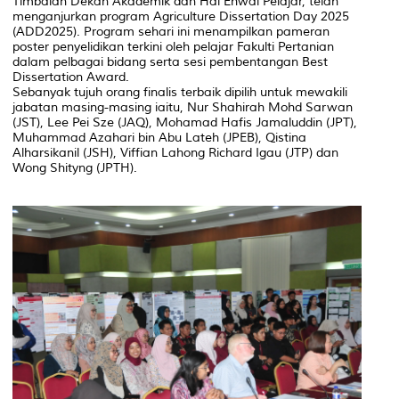
Timbalan Dekan Akademik dan Hal Ehwal Pelajar, telah
menganjurkan program Agriculture Dissertation Day 2025
(ADD2025). Program sehari ini menampilkan pameran
poster penyelidikan terkini oleh pelajar Fakulti Pertanian
dalam pelbagai bidang serta sesi pembentangan Best
Dissertation Award.
Sebanyak tujuh orang finalis terbaik dipilih untuk mewakili
jabatan masing-masing iaitu, Nur Shahirah Mohd Sarwan
(JST), Lee Pei Sze (JAQ), Mohamad Hafis Jamaluddin (JPT),
Muhammad Azahari bin Abu Lateh (JPEB), Qistina
Alharsikanil (JSH), Viffian Lahong Richard Igau (JTP) dan
Wong Shityng (JPTH).