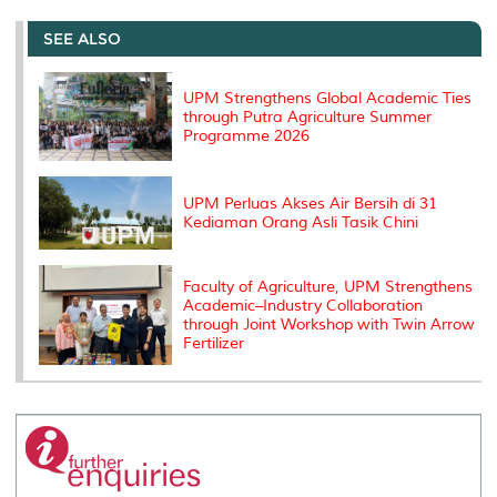
r
e
t
k
i
y
d
n
e
b
t
e
l
L
P
t
o
e
d
i
r
SEE ALSO
o
r
I
n
e
k
n
k
s
s
UPM Strengthens Global Academic Ties
through Putra Agriculture Summer
Programme 2026
UPM Perluas Akses Air Bersih di 31
Kediaman Orang Asli Tasik Chini
Faculty of Agriculture, UPM Strengthens
Academic–Industry Collaboration
through Joint Workshop with Twin Arrow
Fertilizer