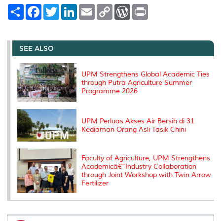
S
F
T
L
E
C
W
P
h
a
w
i
m
o
o
r
a
c
i
n
a
p
r
i
r
e
t
k
i
y
d
n
e
b
t
e
l
L
P
t
o
e
d
i
r
SEE ALSO
o
r
I
n
e
k
n
k
s
s
UPM Strengthens Global Academic Ties
through Putra Agriculture Summer
Programme 2026
UPM Perluas Akses Air Bersih di 31
Kediaman Orang Asli Tasik Chini
Faculty of Agriculture, UPM Strengthens
Academicâ€“Industry Collaboration
through Joint Workshop with Twin Arrow
Fertilizer