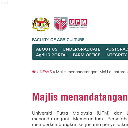
agri
FACULTY OF AGRICULTURE
ABOUT US
UNDERGRADUATE
POSTGRAD
AgriHR PORTAL
FARM OFFICE
INTEGRITY
»
NEWS
» Majlis menandatangani MoU di antar
Majlis menandatangan
Universiti Putra Malaysia (UPM) dan
menandatangani Memorandum Persefa
memperkembangkan kerjasama penyelidikan