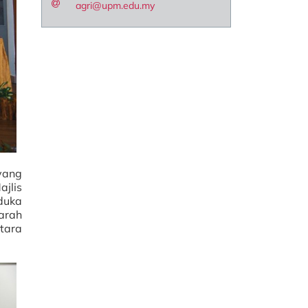
agri@upm.edu.my
yang
jlis
aduka
garah
tara