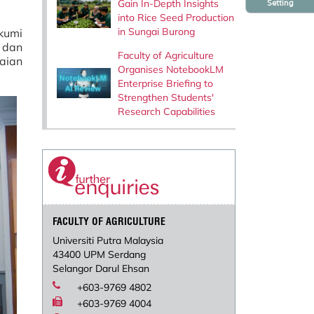
Gain In-Depth Insights
Setting
into Rice Seed Production
in Sungai Burong
kumi
 dan
Faculty of Agriculture
aian
Organises NotebookLM
Enterprise Briefing to
Strengthen Students'
Research Capabilities
FACULTY OF AGRICULTURE
Universiti Putra Malaysia
43400 UPM Serdang
Selangor Darul Ehsan
+603-9769 4802
+603-9769 4004