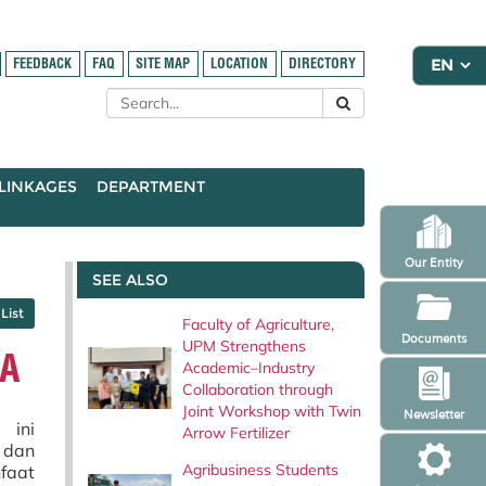
FEEDBACK
FAQ
SITE MAP
LOCATION
DIRECTORY
LINKAGES
DEPARTMENT
Our Entity
SEE ALSO
List
Faculty of Agriculture,
Documents
UPM Strengthens
DA
Academic–Industry
Collaboration through
Joint Workshop with Twin
Newsletter
 ini
Arrow Fertilizer
 dan
Agribusiness Students
faat