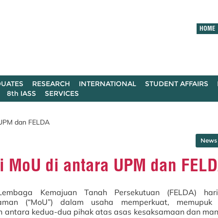
HOME
UATES
RESEARCH
INTERNATIONAL
STUDENT AFFAIRS
8th IASS
SERVICES
a UPM dan FELDA
News 
i MoU di antara UPM dan FEL
 Lembaga Kemajuan Tanah Persekutuan (FELDA) hari
haman (“MoU”) dalam usaha memperkuat, memupuk
 antara kedua-dua pihak atas asas kesaksamaan dan man