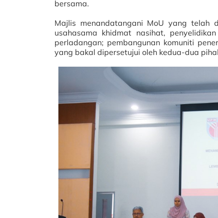
bersama.
Majlis menandatangani MoU yang telah di
usahasama khidmat nasihat, penyelidika
perladangan; pembangunan komuniti penero
yang bakal dipersetujui oleh kedua-dua piha