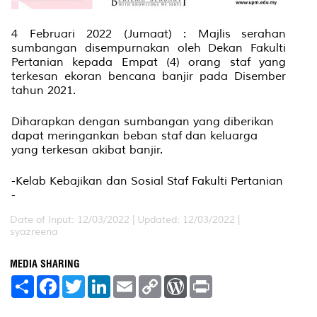
4 Februari 2022 (Jumaat) : Majlis serahan
sumbangan disempurnakan oleh Dekan Fakulti
Pertanian kepada Empat (4) orang staf yang
terkesan ekoran bencana banjir pada Disember
tahun 2021.
Diharapkan dengan sumbangan yang diberikan
dapat meringankan beban staf dan keluarga
yang terkesan akibat banjir.
-Kelab Kebajikan dan Sosial Staf Fakulti Pertanian
-
Date of Input: 12/03/2022 |
Updated: 12/03/2022 |
syazreena
MEDIA SHARING
S
F
T
L
E
C
W
P
h
a
w
i
m
o
o
r
a
c
i
n
a
p
r
i
r
e
t
k
i
y
d
n