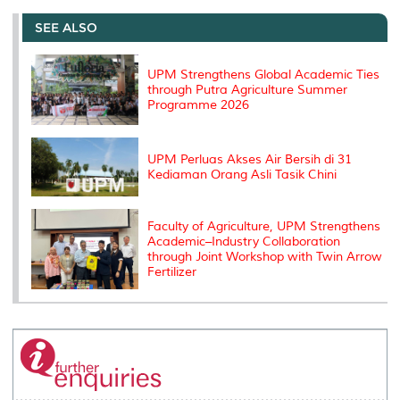
e
b
t
e
l
L
P
t
o
e
d
i
r
SEE ALSO
o
r
I
n
e
k
n
k
s
s
UPM Strengthens Global Academic Ties
through Putra Agriculture Summer
Programme 2026
UPM Perluas Akses Air Bersih di 31
Kediaman Orang Asli Tasik Chini
Faculty of Agriculture, UPM Strengthens
Academic–Industry Collaboration
through Joint Workshop with Twin Arrow
Fertilizer