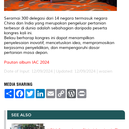
Seramai 300 delegasi dari 14 negara termasuk negara
China dan India yang merupakan pengeluar pertanian
terbesar di dunia adalah sebahagian daripada peserta
kongres kali ini.
Beliau berharap kongres ini dapat menampilkan
penyelesaian inovatif, mencetuskan idea, mempromosikan
kerjasama penyelidikan, dan mempengaruhi dasar
pertanian masa depan.
Pautan album IAC 2024
Date of Input: 12/09/2024 |
Updated: 12/09/2024 | wazien
MEDIA SHARING
S
F
T
L
E
C
W
P
h
a
w
i
m
o
o
r
a
c
i
n
a
p
r
i
r
e
t
k
i
y
d
n
e
b
t
e
l
L
P
t
o
e
d
i
r
SEE ALSO
o
r
I
n
e
k
n
k
s
s