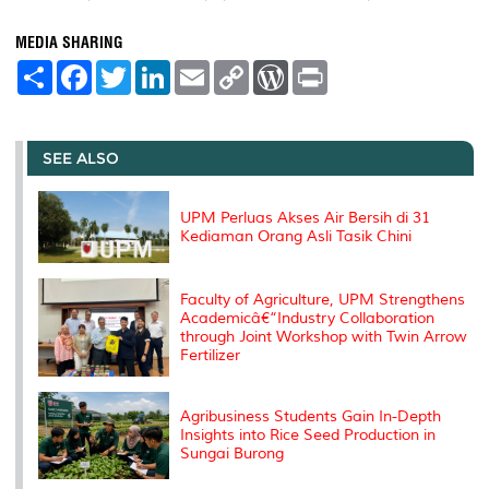
MEDIA SHARING
S
F
T
L
E
C
W
P
h
a
w
i
m
o
o
r
a
c
i
n
a
p
r
i
r
e
t
k
i
y
d
n
e
b
t
e
l
L
P
t
o
e
d
i
r
SEE ALSO
o
r
I
n
e
k
n
k
s
s
UPM Perluas Akses Air Bersih di 31
Kediaman Orang Asli Tasik Chini
Faculty of Agriculture, UPM Strengthens
Academicâ€“Industry Collaboration
through Joint Workshop with Twin Arrow
Fertilizer
Agribusiness Students Gain In-Depth
Insights into Rice Seed Production in
Sungai Burong