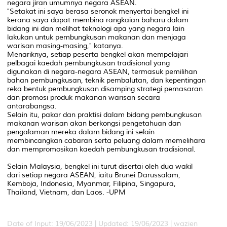
negara jiran umumnya negara ASEAN.
"Setakat ini saya berasa seronok menyertai bengkel ini
kerana saya dapat membina rangkaian baharu dalam
bidang ini dan melihat teknologi apa yang negara lain
lakukan untuk pembungkusan makanan dan menjaga
warisan masing-masing," katanya.
Menariknya, setiap peserta bengkel akan mempelajari
pelbagai kaedah pembungkusan tradisional yang
digunakan di negara-negara ASEAN, termasuk pemilihan
bahan pembungkusan, teknik pembalutan, dan kepentingan
reka bentuk pembungkusan disamping strategi pemasaran
dan promosi produk makanan warisan secara
antarabangsa.
Selain itu, pakar dan praktisi dalam bidang pembungkusan
makanan warisan akan berkongsi pengetahuan dan
pengalaman mereka dalam bidang ini selain
membincangkan cabaran serta peluang dalam memelihara
dan mempromosikan kaedah pembungkusan tradisional.
Selain Malaysia, bengkel ini turut disertai oleh dua wakil
dari setiap negara ASEAN, iaitu Brunei Darussalam,
Kemboja, Indonesia, Myanmar, Filipina, Singapura,
Thailand, Vietnam, dan Laos. -UPM
Date of Input: 19/06/2023 |
Updated: 19/06/2023 | wazien