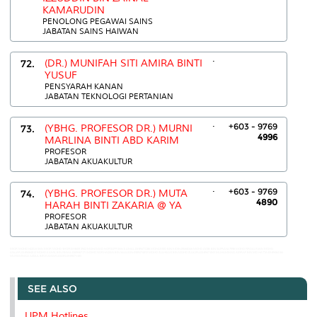
KAMARUDIN
PENOLONG PEGAWAI SAINS
JABATAN SAINS HAIWAN
.
72.
(DR.) MUNIFAH SITI AMIRA BINTI
YUSUF
PENSYARAH KANAN
JABATAN TEKNOLOGI PERTANIAN
.
+603 - 9769
73.
(YBHG. PROFESOR DR.) MURNI
4996
MARLINA BINTI ABD KARIM
PROFESOR
JABATAN AKUAKULTUR
.
+603 - 9769
74.
(YBHG. PROFESOR DR.) MUTA
4890
HARAH BINTI ZAKARIA @ YA
PROFESOR
JABATAN AKUAKULTUR
MIOR MOHD NIZAM BIN MIOR MOHD SHOPI:03-8609 3942 MOHAMAD NORSOFFI BIN KAMAL:03-89471186 MOHAMED BIN KIDIN:89468346 MOHD ADIB BIN SAPRANI:7996 MOHD FIRDAUS BIN MOHD
ANUAR:03-89464813 MOHD KAMIL BIN ISMAIL:0389467171 MOHD NORHAIZAN BIN SALIUDIN:0389474833 MOHD ZULHELMI BIN MOHD ZULKIFLI:03-89471043 MUHAMMAD ASYRAF BIN MD HATTA:03-89464184
MUHAMMAD AZIZUL BIN KAMARUDDIN:03-89471185
SEE ALSO
UPM Hotlines