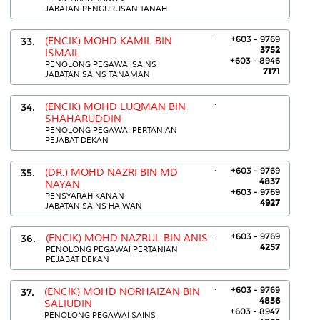
JABATAN PENGURUSAN TANAH
.
+603 - 9769
33.
(ENCIK) MOHD KAMIL BIN
3752
ISMAIL
+603 - 8946
PENOLONG PEGAWAI SAINS
7171
JABATAN SAINS TANAMAN
.
34.
(ENCIK) MOHD LUQMAN BIN
SHAHARUDDIN
PENOLONG PEGAWAI PERTANIAN
PEJABAT DEKAN
.
+603 - 9769
35.
(DR.) MOHD NAZRI BIN MD
4837
NAYAN
+603 - 9769
PENSYARAH KANAN
4927
JABATAN SAINS HAIWAN
.
+603 - 9769
36.
(ENCIK) MOHD NAZRUL BIN ANIS
4257
PENOLONG PEGAWAI PERTANIAN
PEJABAT DEKAN
.
+603 - 9769
37.
(ENCIK) MOHD NORHAIZAN BIN
4836
SALIUDIN
+603 - 8947
PENOLONG PEGAWAI SAINS