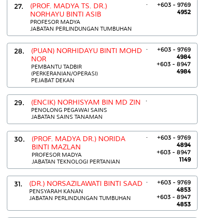
.
+603 - 9769
27.
(PROF. MADYA TS. DR.)
4952
NORHAYU BINTI ASIB
PROFESOR MADYA
JABATAN PERLINDUNGAN TUMBUHAN
.
+603 - 9769
28.
(PUAN) NORHIDAYU BINTI MOHD
4984
NOR
+603 - 8947
PEMBANTU TADBIR
4984
(PERKERANIAN/OPERASI)
PEJABAT DEKAN
.
29.
(ENCIK) NORHISYAM BIN MD ZIN
PENOLONG PEGAWAI SAINS
JABATAN SAINS TANAMAN
.
+603 - 9769
30.
(PROF. MADYA DR.) NORIDA
4894
BINTI MAZLAN
+603 - 8947
PROFESOR MADYA
1149
JABATAN TEKNOLOGI PERTANIAN
.
+603 - 9769
31.
(DR.) NORSAZILAWATI BINTI SAAD
4853
PENSYARAH KANAN
+603 - 8947
JABATAN PERLINDUNGAN TUMBUHAN
4853