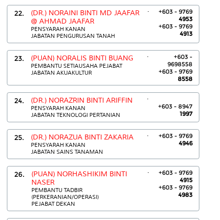
.
+603 - 9769
22.
(DR.) NORAINI BINTI MD JAAFAR
4953
@ AHMAD JAAFAR
+603 - 9769
PENSYARAH KANAN
4913
JABATAN PENGURUSAN TANAH
.
+603 -
23.
(PUAN) NORALIS BINTI BUANG
9698558
PEMBANTU SETIAUSAHA PEJABAT
+603 - 9769
JABATAN AKUAKULTUR
8558
.
24.
(DR.) NORAZRIN BINTI ARIFFIN
+603 - 8947
PENSYARAH KANAN
1997
JABATAN TEKNOLOGI PERTANIAN
.
+603 - 9769
25.
(DR.) NORAZUA BINTI ZAKARIA
4946
PENSYARAH KANAN
JABATAN SAINS TANAMAN
.
+603 - 9769
26.
(PUAN) NORHASHIKIM BINTI
4915
NASER
+603 - 9769
PEMBANTU TADBIR
4983
(PERKERANIAN/OPERASI)
PEJABAT DEKAN