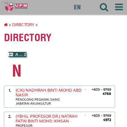
127
EN
»
DIRECTORY
»
DIRECTORY
A ... Z
N
.
+603 - 9769
1.
(CIK) NADHRAH BINTI MOHD ABD
4788
NASIR
PENOLONG PEGAWAI SAINS
JABATAN AKUAKULTUR
.
+603 - 9769
2.
(YBHG. PROFESOR DR.) NATRAH
4972
FATIN BINTI MOHD IKHSAN
PROFESOR