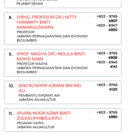
PEJABAT DEKAN
.
+603 - 9769
8.
(YBHG. PROFESOR DR.) NITTY
4907
HIRAWATY BINTI
+603 - 8947
KAMARULZAMAN
4930
PROFESOR
JABATAN PERNIAGAANTANI DAN EKONOMI
BIOSUMBER
.
+603 - 9769
9.
(PROF. MADYA DR.) NOLILA BINTI
4908
MOHD NAWI
+603 - 8946
PROFESOR MADYA
4141
JABATAN PERNIAGAANTANI DAN EKONOMI
BIOSUMBER
.
+603 - 9769
10.
(ENCIK) NOOR AZMAN BIN MD
4120
ALI
PEMBANTU KHIDMAT AM
JABATAN AKUAKULTUR
.
+603 - 9769
11.
(PUAN) NOOR AZWA BINTI
4990
ZULKALIPH@ZULKIFLI
PEGAWAI SAINS
JABATAN AKUAKULTUR