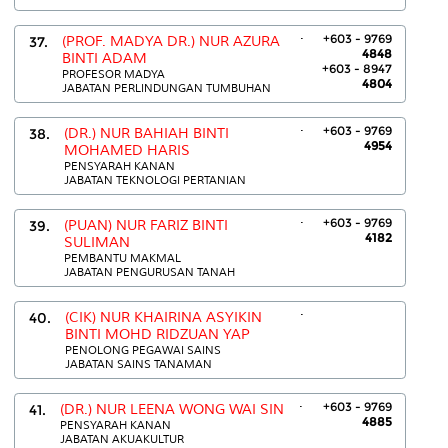
.
+603 - 9769
37.
(PROF. MADYA DR.) NUR AZURA
4848
BINTI ADAM
+603 - 8947
PROFESOR MADYA
4804
JABATAN PERLINDUNGAN TUMBUHAN
.
+603 - 9769
38.
(DR.) NUR BAHIAH BINTI
4954
MOHAMED HARIS
PENSYARAH KANAN
JABATAN TEKNOLOGI PERTANIAN
.
+603 - 9769
39.
(PUAN) NUR FARIZ BINTI
4182
SULIMAN
PEMBANTU MAKMAL
JABATAN PENGURUSAN TANAH
.
40.
(CIK) NUR KHAIRINA ASYIKIN
BINTI MOHD RIDZUAN YAP
PENOLONG PEGAWAI SAINS
JABATAN SAINS TANAMAN
.
+603 - 9769
41.
(DR.) NUR LEENA WONG WAI SIN
4885
PENSYARAH KANAN
JABATAN AKUAKULTUR