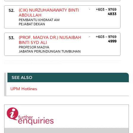
.
+603 - 9769
52.
(CIK) NURZUHANAWATY BINTI
4833
ABDULLAH
PEMBANTU KHIDMAT AM
PEJABAT DEKAN
.
+603 - 9769
53.
(PROF. MADYA DR.) NUSAIBAH
4999
BINTI SYD ALI
PROFESOR MADYA
JABATAN PERLINDUNGAN TUMBUHAN
NITTY HIRAWATY BINTI KAMARULZAMAN:03-89474930 NOLILA BINTI MOHD NAWI:89464141 NOR FADILAH BINTI ABU:- NOR FADILAH BINTI ABU:- NORALIS BINTI BUANG:039698558 NORAZRIN BINTI ARIFFIN:03-
89471997 NORHIDAYU BINTI MOHD NOR:0389474984 NORIDA BINTI MAZLAN:03-89471149 NORSAZILAWATI BINTI SAAD:89474853 NORSIDA BINTI MAN:89474928 NORUL AINI BINTI KHOZALI:- NUR AZURA BINTI
ADAM:0389474804 NURSYAFIZA BINTI MUSA:03-89471185 NURULAMALIAH BINTI OTHMAN:03-89474913
SEE ALSO
UPM Hotlines